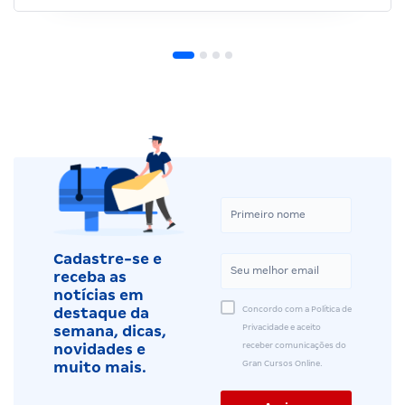
Cadastre-se e
receba as
notícias em
Concordo com a Política de
destaque da
Privacidade e aceito
semana, dicas,
receber comunicações do
novidades e
Gran Cursos Online.
muito mais.