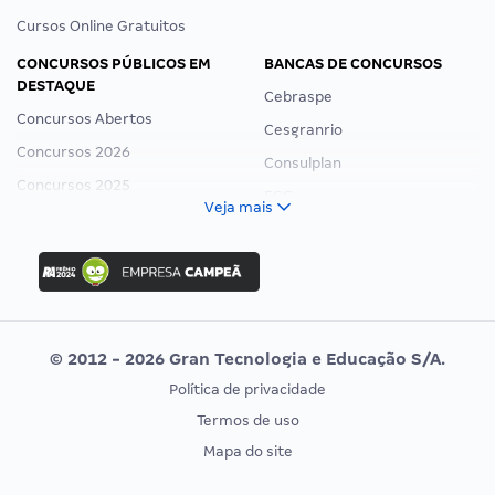
Cursos Online Gratuitos
CONCURSOS PÚBLICOS EM
BANCAS DE CONCURSOS
DESTAQUE
Cebraspe
Concursos Abertos
Cesgranrio
Concursos 2026
Consulplan
Concursos 2025
FCC
Veja mais
Concurso Nacional Unificado
FGV
Concurso Ibama
Idecan
Concurso MPU
Selecon
Editais publicados
Uniase
© 2012 - 2026 Gran Tecnologia e Educação S/A.
Vunesp
Política de privacidade
CONCURSOS POR PROFISSÃO
EXAME DE ORDEM
Termos de uso
Concursos Administrativos
OAB
Mapa do site
Concursos Educação
Prova OAB