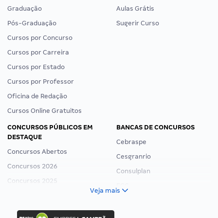
Graduação
Aulas Grátis
Pós-Graduação
Sugerir Curso
Cursos por Concurso
Cursos por Carreira
Cursos por Estado
Cursos por Professor
Oficina de Redação
Cursos Online Gratuitos
CONCURSOS PÚBLICOS EM
BANCAS DE CONCURSOS
DESTAQUE
Cebraspe
Concursos Abertos
Cesgranrio
Concursos 2026
Consulplan
Concursos 2025
FCC
Veja mais
Concurso Nacional Unificado
FGV
Concurso Ibama
Idecan