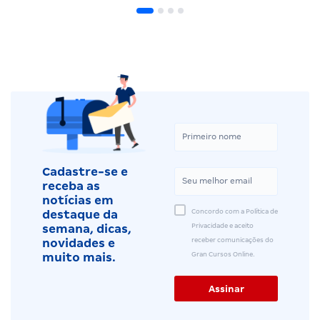
Cadastre-se e
receba as
notícias em
Concordo com a Política de
destaque da
Privacidade e aceito
semana, dicas,
receber comunicações do
novidades e
Gran Cursos Online.
muito mais.