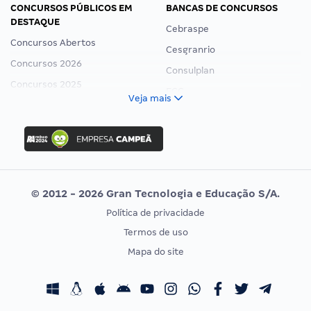
CONCURSOS PÚBLICOS EM
BANCAS DE CONCURSOS
DESTAQUE
Cebraspe
Concursos Abertos
Cesgranrio
Concursos 2026
Consulplan
Concursos 2025
FCC
Veja mais
Concurso Nacional Unificado
FGV
Concurso Ibama
Idecan
Concurso MPU
Selecon
Editais publicados
Uniase
© 2012 - 2026 Gran Tecnologia e Educação S/A.
Vunesp
Política de privacidade
CONCURSOS POR PROFISSÃO
EXAME DE ORDEM
Termos de uso
Concursos Administrativos
OAB
Mapa do site
Concursos Educação
Prova OAB
Concursos Fiscais
Calendário OAB
Concursos Jurídicos
Questões OAB