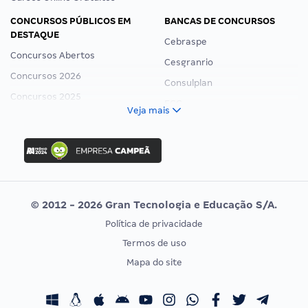
CONCURSOS PÚBLICOS EM
BANCAS DE CONCURSOS
DESTAQUE
Cebraspe
Concursos Abertos
Cesgranrio
Concursos 2026
Consulplan
Concursos 2025
FCC
Veja mais
Concurso Nacional Unificado
FGV
Concurso Ibama
Idecan
Concurso MPU
Selecon
Editais publicados
Uniase
© 2012 - 2026 Gran Tecnologia e Educação S/A.
Vunesp
Política de privacidade
CONCURSOS POR PROFISSÃO
EXAME DE ORDEM
Termos de uso
Concursos Administrativos
OAB
Mapa do site
Concursos Educação
Prova OAB
Concursos Fiscais
Calendário OAB