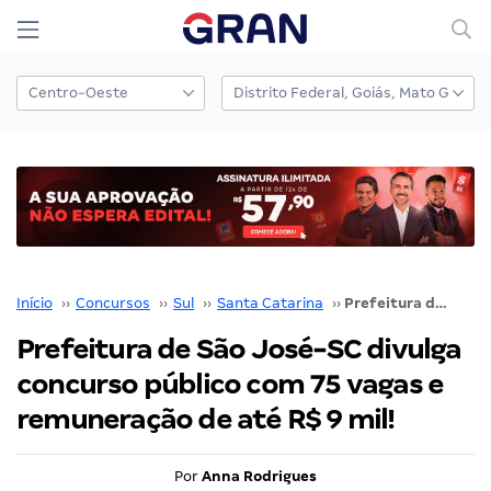
Início
››
Concursos
››
Sul
››
Santa Catarina
››
Prefeitura de São José-SC divulga concurso público com 75 vagas e remuneração de até R$ 9 mil!
Prefeitura de São José-SC divulga
concurso público com 75 vagas e
remuneração de até R$ 9 mil!
Por
Anna Rodrigues