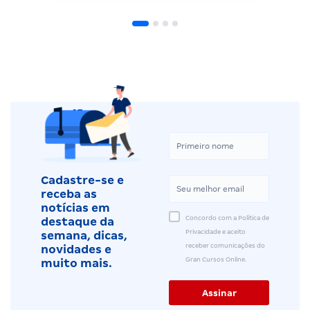
Cadastre-se e
receba as
notícias em
Concordo com a Política de
destaque da
Privacidade e aceito
semana, dicas,
receber comunicações do
novidades e
Gran Cursos Online.
muito mais.