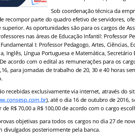
Sob coordenação técnica da emp
e recompor parte do quadro efetivo de servidores, of
 superior. As oportunidades são para os cargos de Assi
rofessores nas áreas de Educação Infantil: Professor P
 Fundamental I: Professor Pedagogo, Artes, Ciências, E
ia, Inglês, Língua Portuguesa e Matemática, Secretário 
e acordo com o edital as remunerações para os carg
6,16, para jornadas de trabalho de 20, 30 e 40 horas s
o.
ão recebidas exclusivamente via internet, através do si
w.consesp.com.br
), até o dia 16 de outubro de 2016,
r de R$ 70,00 a R$ 100,00 de acordo com o cargo escol
provas objetivas para todos os cargos no dia 27 de no
m divulgados posteriormente pela banca.