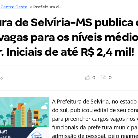
Centro Oeste
››
Prefeitura de Selvíria-MS publica edital com 44 vagas para os níveis médio e superior. Iniciais de até R$ 2,4 mil!
ra de Selvíria-MS publica 
vagas para os níveis médio
 Iniciais de até R$ 2,4 mil!
0
0
16
A Prefeitura de Selvíria, no esta
do sul, publicou edital de seu co
para preencher cargos vagos nos
funcionais da prefeitura municipal
admissão de pessoal, pelo regime 