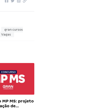
gran cursos
Vagas
 MP MS: projeto
iação de…