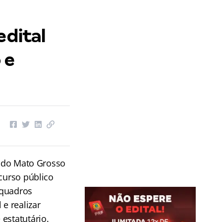
edital
 e
do do Mato Grosso
ncurso público
 quadros
 e realizar
estatutário.