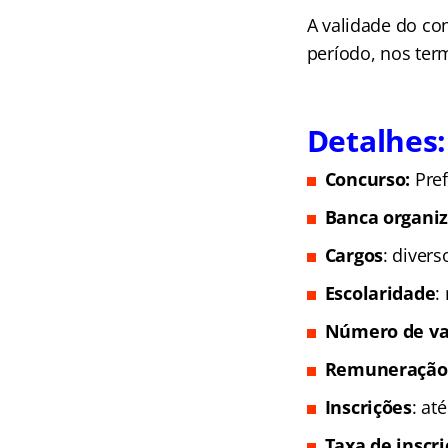
A validade do co
período, nos term
Detalhes:
Concurso:
Pref
Banca organi
Cargos
: diver
Escolaridade
:
Número de va
Remuneração
Inscrições
: at
Taxa de inscr