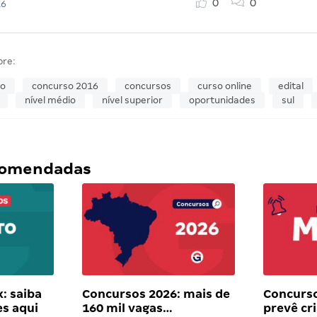
0
0
16
bre:
so
concurso 2016
concursos
curso online
edital
nível médio
nível superior
oportunidades
sul
ecomendadas
: saiba
Concursos 2026: mais de
Concurso
es aqui
160 mil vagas…
prevê cr