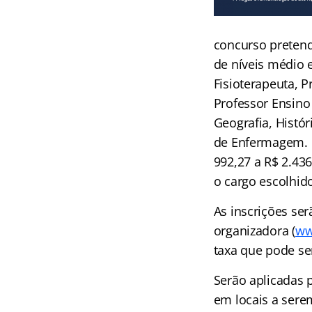
concurso pretend
de níveis médio e
Fisioterapeuta, P
Professor Ensino
Geografia, Histór
de Enfermagem. D
992,27 a R$ 2.43
o cargo escolhid
As inscrições ser
organizadora (
ww
taxa que pode se
Serão aplicadas 
em locais a sere