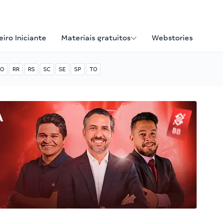
iro Iniciante
Materiais gratuitos
Webstories
O
RR
RS
SC
SE
SP
TO