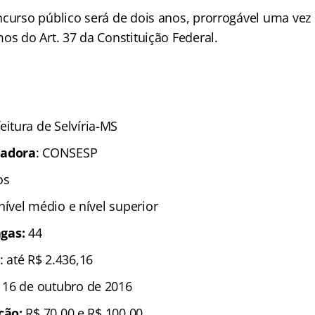
ncurso público será de dois anos, prorrogável uma vez 
os do Art. 37 da Constituição Federal.
eitura de Selvíria-MS
zadora
: CONSESP
sos
 nível médio e nível superior
gas:
44
: até R$ 2.436,16
é 16 de outubro de 2016
ição:
R$ 70,00 e R$ 100,00