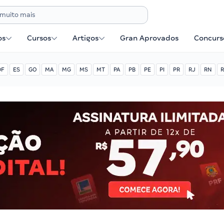
os
Cursos
Artigos
Gran Aprovados
Concurse
DF
ES
GO
MA
MG
MS
MT
PA
PB
PE
PI
PR
RJ
RN
R