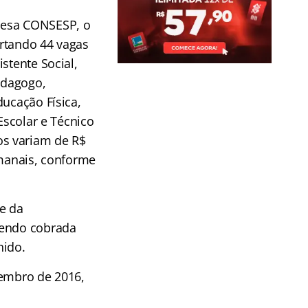
resa CONSESP, o
ertando 44 vagas
stente Social,
edagogo,
ducação Física,
Escolar e Técnico
os variam de R$
emanais, conforme
te da
 sendo cobrada
hido.
vembro de 2016,