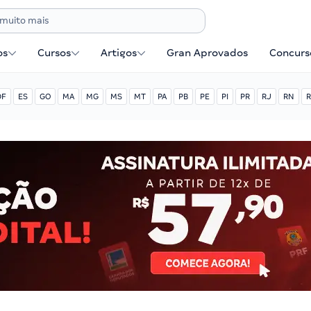
os
Cursos
Artigos
Gran Aprovados
Concurse
DF
ES
GO
MA
MG
MS
MT
PA
PB
PE
PI
PR
RJ
RN
R