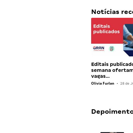
Notícias r
Editais publicad
semana ofertam
vagas…
Olivia Furlan
•
28 de J
Depoimentos