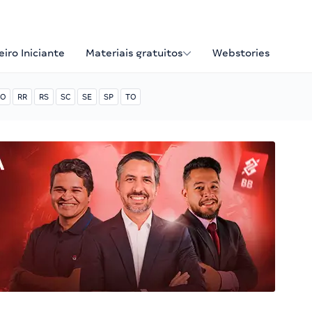
iro Iniciante
Materiais gratuitos
Webstories
O
RR
RS
SC
SE
SP
TO