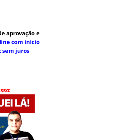
de aprovação e
line com início
x sem juros
sso: