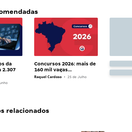
ecomendadas
os da
Concursos 2026: mais de
 2.307
160 mil vagas…
Raquel Cardoso
•
25 de Julho
unho
 relacionados