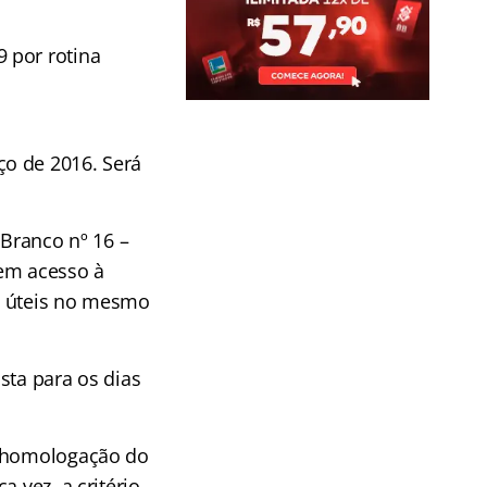
 por rotina
ço de 2016. Será
 Branco nº 16 –
rem acesso à
as úteis no mesmo
sta para os dias
a homologação do
 vez, a critério