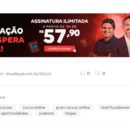
0
0
15
• Atualizado em
04/05/21
bre:
cursos
curso online
gran cursos online
nível fundamen
oportunidades
sudeste
Vagas