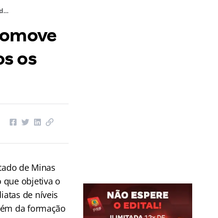
Prefeitura de Sete Lagoas – MG promove concurso com 128 vagas para todos os níveis de ensino!
promove
os os
stado de Minas
 que objetiva o
atas de níveis
além da formação