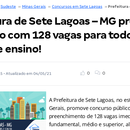
Sudeste
››
Minas Gerais
››
Concursos em Sete Lagoas
››
ura de Sete Lagoas – MG 
o com 128 vagas para tod
e ensino!
0
0
15
• Atualizado em
04/05/21
A Prefeitura de Sete Lagoas, no e
Gerais, promove concurso público
preenchimento de 128 vagas imedi
fundamental, médio e superior, 