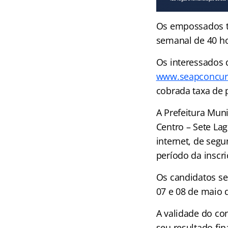
Os empossados te
semanal de 40 ho
Os interessados 
www.seapconcur
cobrada taxa de p
A Prefeitura Muni
Centro – Sete La
internet, de segu
período da inscri
Os candidatos se
07 e 08 de maio 
A validade do co
seu resultado fin