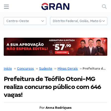
Início
››
Concursos
››
Sudeste
››
Minas Gerais
››
Prefeitura de Teófilo Otoni-MG realiza concurso público com 646 vagas!
Prefeitura de Teófilo Otoni-MG
realiza concurso público com 646
vagas!
Por
Anna Rodrigues