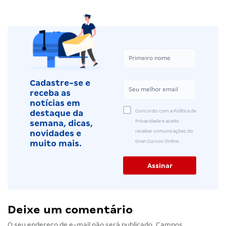
Cadastre-se e
receba as
notícias em
Concordo com a Política de
destaque da
Privacidade e aceito
semana, dicas,
receber comunicações do
novidades e
Gran Cursos Online.
muito mais.
Deixe um comentário
O seu endereço de e-mail não será publicado.
Campos