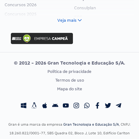
Concursos 2026
Consulplan
Concursos 2025
FCC
Veja mais
Concurso Nacional Unificado
FGV
Concurso Ibama
Idecan
Concurso MPU
Selecon
Editais publicados
Uniase
© 2012 - 2026 Gran Tecnologia e Educação S/A.
Vunesp
Política de privacidade
CONCURSOS POR PROFISSÃO
EXAME DE ORDEM
Termos de uso
Concursos Administrativos
OAB
Mapa do site
Concursos Educação
Prova OAB
Concursos Fiscais
Calendário OAB
Concursos Jurídicos
Questões OAB
Concursos Militares
Recursos OAB
Gran é uma marca da empresa
Gran Tecnologia e Educação S/A
, CNPJ:
Concursos Policiais
Exame de Ordem
18.260.822/0001-77, SBS Quadra 02, Bloco J, Lote 10, Edifício Carlton