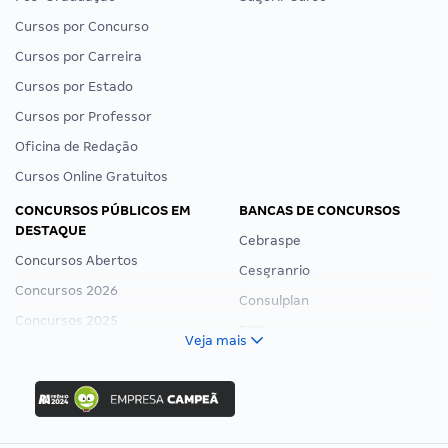
Cursos por Concurso
Cursos por Carreira
Cursos por Estado
Cursos por Professor
Oficina de Redação
Cursos Online Gratuitos
CONCURSOS PÚBLICOS EM
BANCAS DE CONCURSOS
DESTAQUE
Cebraspe
Concursos Abertos
Cesgranrio
Concursos 2026
Consulplan
Concursos 2025
FCC
Veja mais
Concurso Nacional Unificado
FGV
Concurso Ibama
Idecan
Concurso MPU
Selecon
Editais publicados