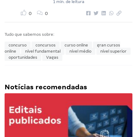
1 min. de leitura
0
0
Tudo que sabemos sobre:
concurso
concursos
curso online
gran cursos
online
nível fundamental
nível médio
nível superior
oportunidades
Vagas
Notícias recomendadas