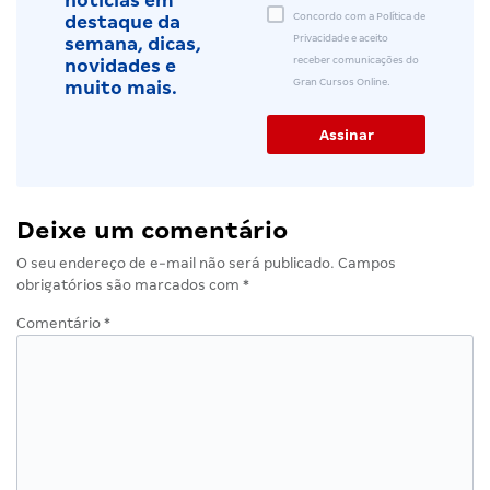
notícias em
Concordo com a Política de
destaque da
Privacidade e aceito
semana, dicas,
receber comunicações do
novidades e
Gran Cursos Online.
muito mais.
Deixe um comentário
O seu endereço de e-mail não será publicado.
Campos
obrigatórios são marcados com
*
Comentário
*