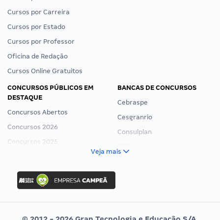
Cursos por Carreira
Cursos por Estado
Cursos por Professor
Oficina de Redação
Cursos Online Gratuitos
CONCURSOS PÚBLICOS EM
BANCAS DE CONCURSOS
DESTAQUE
Cebraspe
Concursos Abertos
Cesgranrio
Concursos 2026
Consulplan
Concursos 2025
FCC
Veja mais
Concurso Nacional Unificado
FGV
Concurso Ibama
Idecan
Concurso MPU
Selecon
Editais publicados
Uniase
© 2012 - 2026 Gran Tecnologia e Educação S/A.