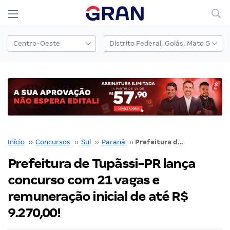
Início
››
Concursos
››
Sul
››
Paraná
››
Prefeitura de Tupãssi-PR lança concurso com 21 vagas e remuneração inicial de até R$ 9.270,00!
Prefeitura de Tupãssi-PR lança
concurso com 21 vagas e
remuneração inicial de até R$
9.270,00!