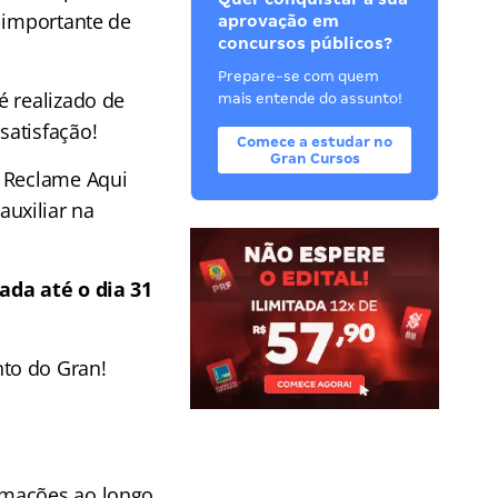
s importante de
aprovação em
concursos públicos?
Prepare-se com quem
é realizado de
mais entende do assunto!
satisfação!
Comece a estudar no
Gran Cursos
o Reclame Aqui
uxiliar na
ada até o dia 31
to do Gran!
rmações ao longo