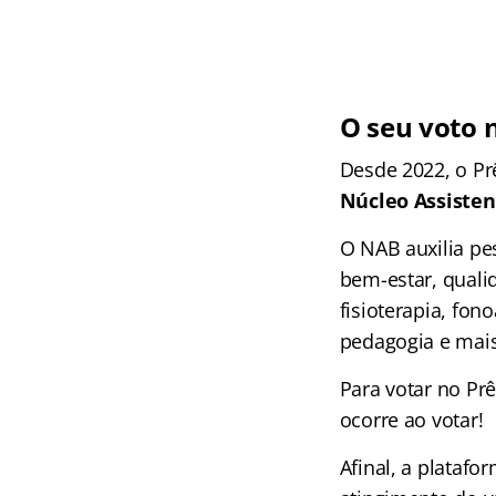
O seu voto 
Desde 2022, o Pr
Núcleo Assisten
O NAB auxilia pe
bem-estar, qualid
fisioterapia, fon
pedagogia e mais
Para votar no Pr
ocorre ao votar!
Afinal, a platafo