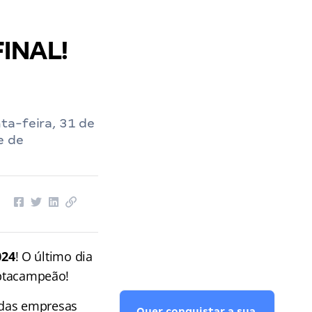
FINAL!
ta-feira, 31 de
e de
024
! O último dia
eptacampeão!
 das empresas
Quer conquistar a sua