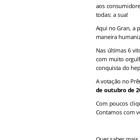
aos consumidores
todas: a sua!
Aqui no Gran, a 
maneira humaniza
Nas últimas 6 vi
com muito orgulh
conquista do hep
A votação no Pr
de outubro de 2
Com poucos cliqu
Contamos com v
Quer saber mais 