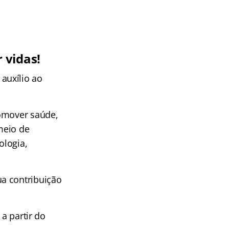
 vidas!
auxílio ao
romover saúde,
meio de
ologia,
ua contribuição
 a partir do