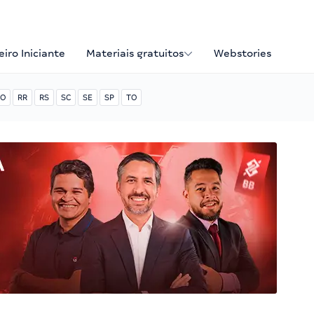
iro Iniciante
Materiais gratuitos
Webstories
O
RR
RS
SC
SE
SP
TO