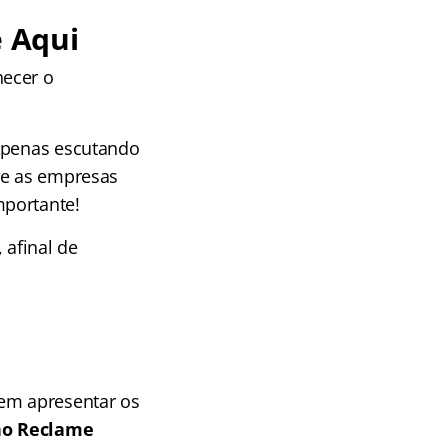
 Aqui
hecer o
 Apenas escutando
ue as empresas
mportante!
 afinal de
vem apresentar os
no Reclame