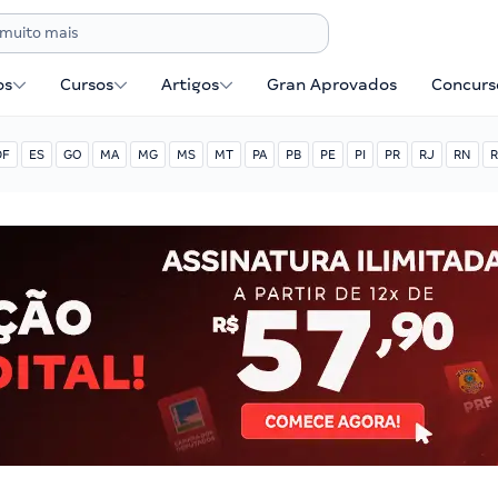
os
Cursos
Artigos
Gran Aprovados
Concurse
DF
ES
GO
MA
MG
MS
MT
PA
PB
PE
PI
PR
RJ
RN
R