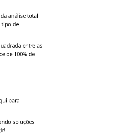
da análise total
 tipo de
quadrada entre as
ce de 100% de
qui para
cando soluções
ir!