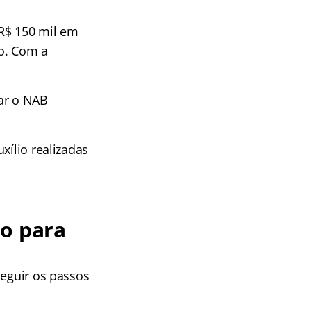
 R$ 150 mil em
ão. Com a
iar o NAB
xílio realizadas
so para
seguir os passos