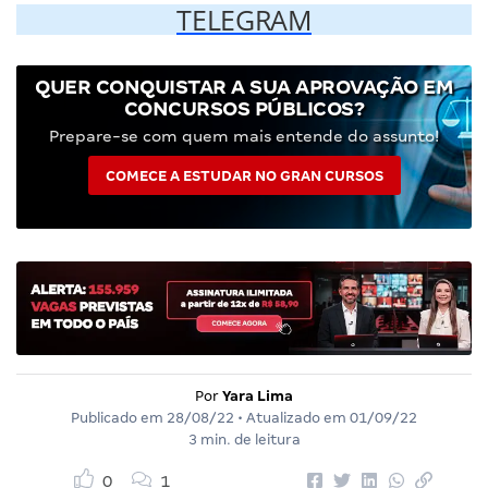
TELEGRAM
QUER CONQUISTAR A SUA APROVAÇÃO EM
CONCURSOS PÚBLICOS?
Prepare-se com quem mais entende do assunto!
COMECE A ESTUDAR NO GRAN CURSOS
Por
Yara Lima
Publicado em
28/08/22
• Atualizado em
01/09/22
3 min. de leitura
0
1