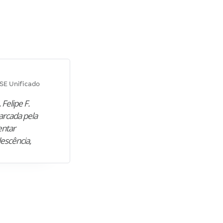
Diana M.
SE Unificado
Concurso SEPLAG CE
 Felipe F.
“Natural de Juazeiro do Norte (CE),
arcada pela
M. encontrou nos estudos o cami
entar
para construir uma nova fase da vi
lescência,
profissional. Após…”