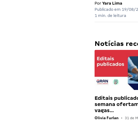
Por
Yara Lima
Publicado em
19/08/
1 min. de leitura
Notícias r
Editais publicad
semana ofertam
vagas…
Olivia Furlan
•
31 de M