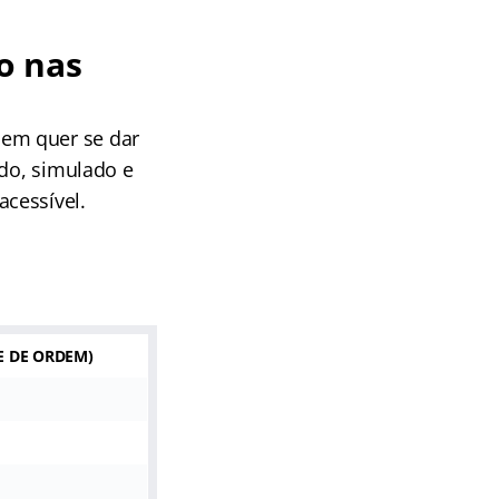
o nas
uem quer se dar
ado, simulado e
cessível.
ME DE ORDEM
)