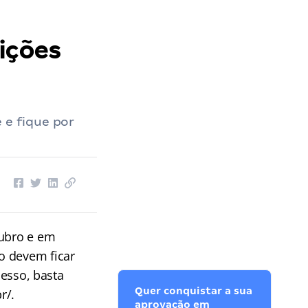
ições
 e fique por
tubro e em
o devem ficar
cesso, basta
Quer conquistar a sua
r/.
aprovação em