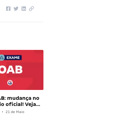
AB: mudança no
o oficial! Veja…
•
21 de Maio