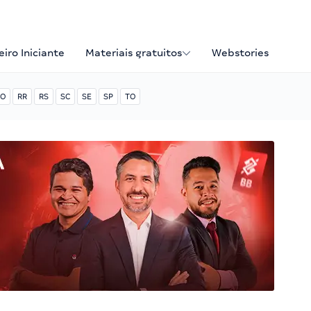
iro Iniciante
Materiais gratuitos
Webstories
O
RR
RS
SC
SE
SP
TO