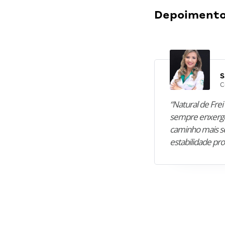
Depoimentos
S
C
“Natural de Frei 
sempre enxergo
caminho mais se
estabilidade pro