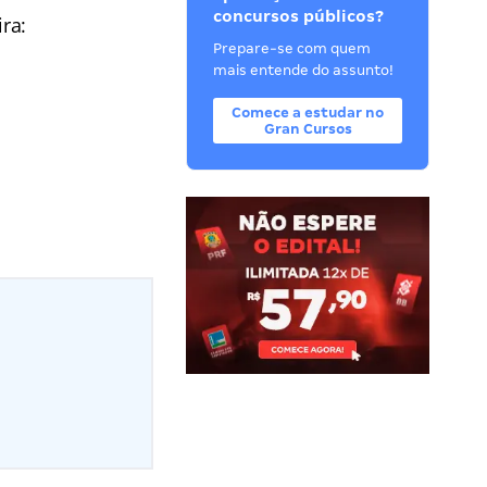
concursos públicos?
ra:
Prepare-se com quem
mais entende do assunto!
Comece a estudar no
Gran Cursos