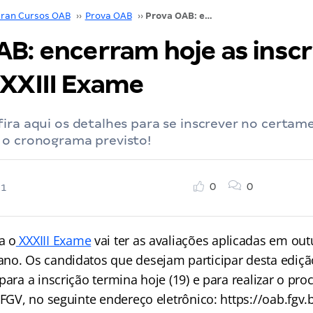
ran Cursos OAB
››
Prova OAB
››
Prova OAB: encerram hoje as inscrições para o XXXIII Exame
AB: encerram hoje as inscr
XXXIII Exame
ira aqui os detalhes para se inscrever no certame
 o cronograma previsto!
0
0
21
a o
XXXIII Exame
vai ter as avaliações aplicadas em ou
no. Os candidatos que desejam participar desta ediçã
para a inscrição termina hoje (19) e para realizar o pro
 FGV, no seguinte endereço eletrônico: https://oab.fgv.b