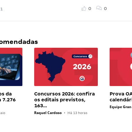
0
0
21
ecomendadas
os da
Concursos 2026: confira
Prova O
 7.276
os editais previstos,
calendári
163…
Equipe Gran
Raquel Cardoso
aio
•
Há 13 horas