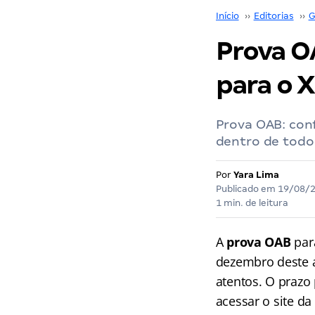
Início
››
Editorias
››
G
Prova O
para o 
Prova OAB: conf
dentro de todo
Por
Yara Lima
Publicado em
19/08/
1 min. de leitura
A
prova OAB
par
dezembro deste a
atentos. O prazo 
acessar o site da