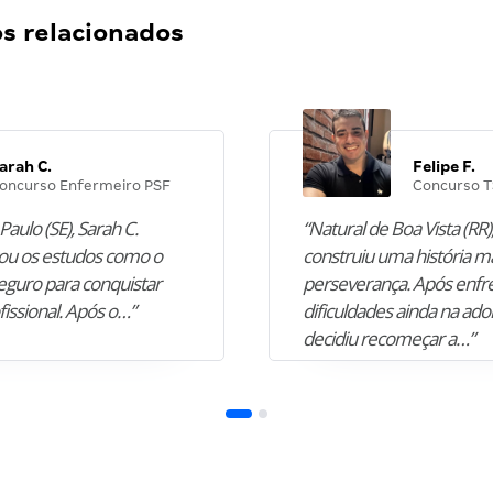
 relacionados
arah C.
Felipe F.
oncurso Enfermeiro PSF
Concurso T
Paulo (SE), Sarah C.
“Natural de Boa Vista (RR),
u os estudos como o
construiu uma história m
guro para conquistar
perseverança. Após enfr
fissional. Após o…”
dificuldades ainda na ado
decidiu recomeçar a…”