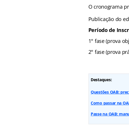
O cronograma pre
Publicação do edi
Período de Inscr
1° fase (prova ob
2° fase (prova pr
Destaques:
Questões OAB: preci
Como passar na OAB?
Passe na OAB: manua