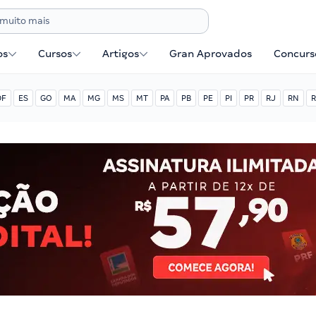
os
Cursos
Artigos
Gran Aprovados
Concurse
DF
ES
GO
MA
MG
MS
MT
PA
PB
PE
PI
PR
RJ
RN
R