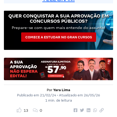
QUER CONQUISTAR A SUA APROVAÇÃO EM
CONCURSOS PÚBLICOS?
Prepare-se com quem mais entende do assunto!
COMECE A ESTUDAR NO GRAN CURSOS
Por
Yara Lima
Publicado em
21/02/24
• Atualizado em
26/05/26
1 min. de leitura
13
0