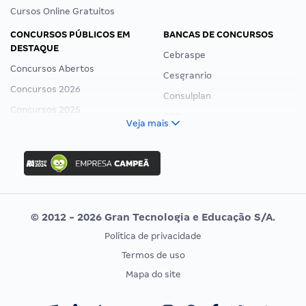
Cursos Online Gratuitos
CONCURSOS PÚBLICOS EM
BANCAS DE CONCURSOS
DESTAQUE
Cebraspe
Concursos Abertos
Cesgranrio
Concursos 2026
Consulplan
Concursos 2025
FCC
Veja mais
Concurso Nacional Unificado
FGV
Concurso Ibama
Idecan
Concurso MPU
Selecon
Editais publicados
Uniase
© 2012 - 2026 Gran Tecnologia e Educação S/A.
Vunesp
Política de privacidade
CONCURSOS POR PROFISSÃO
EXAME DE ORDEM
Termos de uso
Concursos Administrativos
OAB
Mapa do site
Concursos Educação
Prova OAB
Concursos Fiscais
Calendário OAB