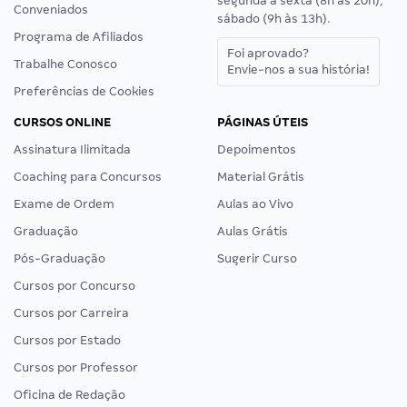
segunda a sexta (8h às 20h),
Conveniados
sábado (9h às 13h).
Programa de Afiliados
Foi aprovado?
Trabalhe Conosco
Envie-nos a sua história!
Preferências de Cookies
CURSOS ONLINE
PÁGINAS ÚTEIS
Assinatura Ilimitada
Depoimentos
Coaching para Concursos
Material Grátis
Exame de Ordem
Aulas ao Vivo
Graduação
Aulas Grátis
Pós-Graduação
Sugerir Curso
Cursos por Concurso
Cursos por Carreira
Cursos por Estado
Cursos por Professor
Oficina de Redação