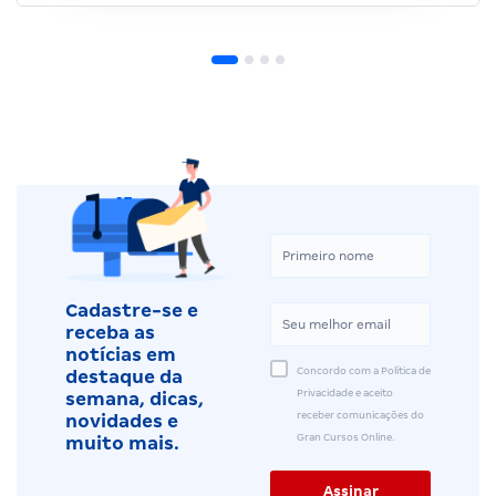
Cadastre-se e
receba as
notícias em
Concordo com a Política de
destaque da
Privacidade e aceito
semana, dicas,
receber comunicações do
novidades e
Gran Cursos Online.
muito mais.