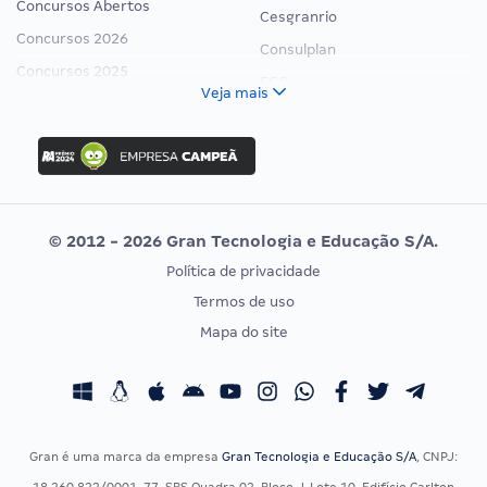
Concursos Abertos
Cesgranrio
Concursos 2026
Consulplan
Concursos 2025
FCC
Veja mais
Concurso Nacional Unificado
FGV
Concurso Ibama
Idecan
Concurso MPU
Selecon
Editais publicados
Uniase
© 2012 - 2026 Gran Tecnologia e Educação S/A.
Vunesp
Política de privacidade
CONCURSOS POR PROFISSÃO
EXAME DE ORDEM
Termos de uso
Concursos Administrativos
OAB
Mapa do site
Concursos Educação
Prova OAB
Concursos Fiscais
Calendário OAB
Concursos Jurídicos
Questões OAB
Concursos Militares
Recursos OAB
Gran é uma marca da empresa
Gran Tecnologia e Educação S/A
, CNPJ:
Concursos Policiais
Exame de Ordem