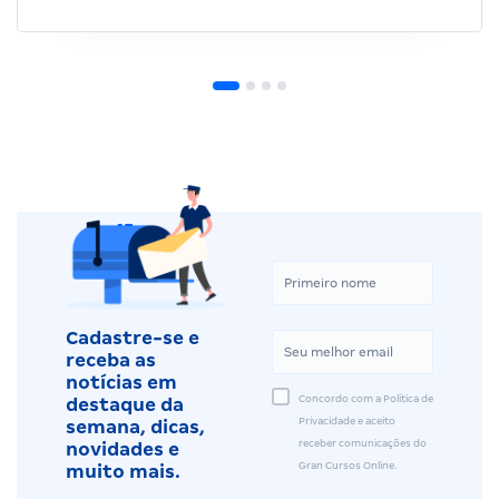
Cadastre-se e
receba as
notícias em
Concordo com a Política de
destaque da
Privacidade e aceito
semana, dicas,
receber comunicações do
novidades e
Gran Cursos Online.
muito mais.