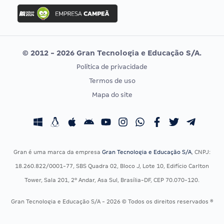
Concurso Ibama
Idecan
Concurso MPU
Selecon
Editais publicados
Uniase
© 2012 - 2026 Gran Tecnologia e Educação S/A.
Vunesp
Política de privacidade
CONCURSOS POR PROFISSÃO
EXAME DE ORDEM
Termos de uso
Concursos Administrativos
OAB
Mapa do site
Concursos Educação
Prova OAB
Concursos Fiscais
Calendário OAB
Concursos Jurídicos
Questões OAB
Concursos Militares
Recursos OAB
Gran é uma marca da empresa
Gran Tecnologia e Educação S/A
, CNPJ:
Concursos Policiais
Exame de Ordem
18.260.822/0001-77, SBS Quadra 02, Bloco J, Lote 10, Edifício Carlton
Concursos Saúde
Tower, Sala 201, 2º Andar, Asa Sul, Brasília-DF, CEP 70.070-120.
Concursos Tribunais
Gran Tecnologia e Educação S/A - 2026 © Todos os direitos reservados ®
Residência Multiprofissional