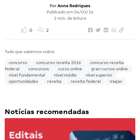
Por
Anna Rodrigues
Publicado em
04/03/16
2 min. de leitura
0
2
Tudo que sabemos sobre:
concurso
concurso receita 2016
concurso receita
federal
concursos
curso online
gran cursos online
nível fundamental
nível médio
nível superior
oportunidades
receita
receita federal
Vagas
Notícias recomendadas