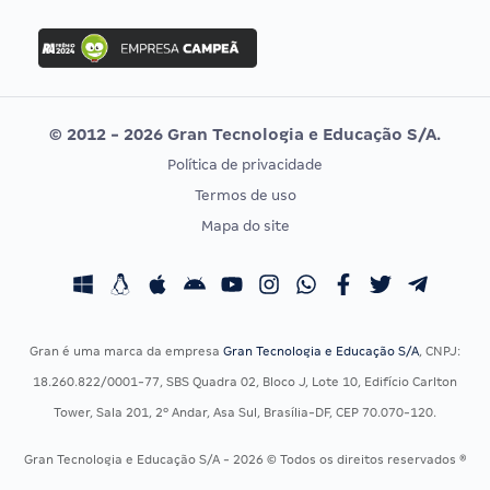
FGV
Concurso Ibama
Idecan
Concurso MPU
Selecon
Editais publicados
Uniase
© 2012 - 2026 Gran Tecnologia e Educação S/A.
Vunesp
Política de privacidade
CONCURSOS POR PROFISSÃO
EXAME DE ORDEM
Termos de uso
Concursos Administrativos
OAB
Mapa do site
Concursos Educação
Prova OAB
Concursos Fiscais
Calendário OAB
Concursos Jurídicos
Questões OAB
Concursos Militares
Recursos OAB
Gran é uma marca da empresa
Gran Tecnologia e Educação S/A
, CNPJ:
Concursos Policiais
Exame de Ordem
18.260.822/0001-77, SBS Quadra 02, Bloco J, Lote 10, Edifício Carlton
Concursos Saúde
Tower, Sala 201, 2º Andar, Asa Sul, Brasília-DF, CEP 70.070-120.
Concursos Tribunais
Gran Tecnologia e Educação S/A - 2026 © Todos os direitos reservados ®
Residência Multiprofissional