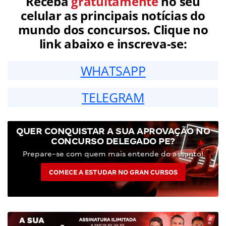
Receba
gratuitamente
no seu
celular as principais notícias do
mundo dos concursos. Clique no
link abaixo e inscreva-se:
WHATSAPP
TELEGRAM
QUER CONQUISTAR A SUA APROVAÇÃO NO
CONCURSO DELEGADO PE?
Prepare-se com quem mais entende do assunto!
COMECE A ESTUDAR NO GRAN CURSOS