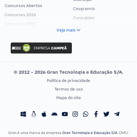
Concursos Abertos
Cesgranrio
Concursos 2026
Consulplan
Concursos 2025
FCC
Veja mais
Concurso Nacional Unificado
FGV
Concurso Ibama
Idecan
Concurso MPU
Selecon
Editais publicados
Uniase
© 2012 - 2026 Gran Tecnologia e Educação S/A.
Vunesp
Política de privacidade
CONCURSOS POR PROFISSÃO
EXAME DE ORDEM
Termos de uso
Concursos Administrativos
OAB
Mapa do site
Concursos Educação
Prova OAB
Concursos Fiscais
Calendário OAB
Concursos Jurídicos
Questões OAB
Concursos Militares
Recursos OAB
Gran é uma marca da empresa
Gran Tecnologia e Educação S/A
, CNPJ: