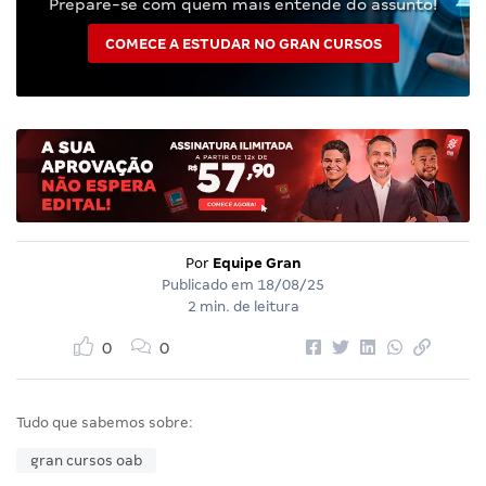
Prepare-se com quem mais entende do assunto!
COMECE A ESTUDAR NO GRAN CURSOS
Por
Equipe Gran
Publicado em
18/08/25
2 min. de leitura
0
0
Tudo que sabemos sobre:
gran cursos oab