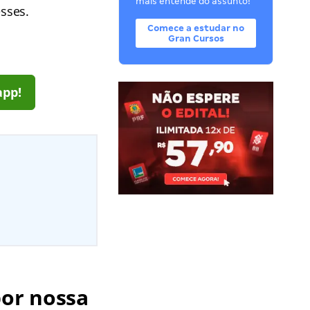
mais entende do assunto!
esses.
Comece a estudar no
Gran Cursos
app!
por nossa