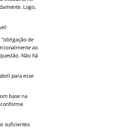
adamente. Logo,
vel:
m “obrigação de
orcionalmente ao
a questão. Não há
bril para esse
 com base na
, conforme
s suficientes