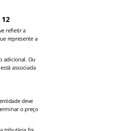
 12
 refletir a
que represente a
o adicional. Ou
 está associada
 entidade deve
terminar o preço
 tributária foi