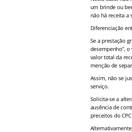
um brinde ou ben
não há receita a 
Diferenciação ent
Se a prestação g
desempenho”, o v
valor total da re
menção de separa
Assim, não se ju
serviço.
Solicita-se a alt
ausência de contr
preceitos do CPC
Alternativamente