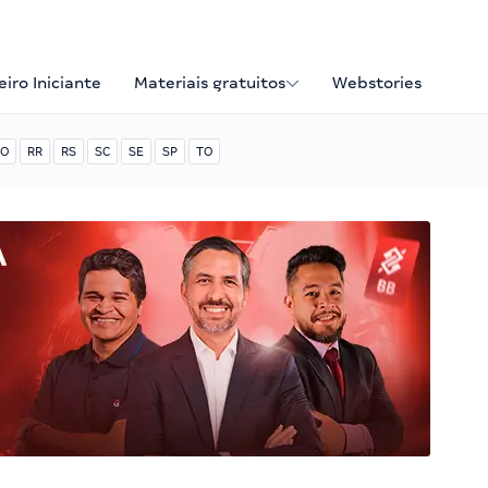
iro Iniciante
Materiais gratuitos
Webstories
O
RR
RS
SC
SE
SP
TO