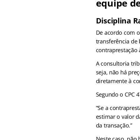
equipe de
Disciplina 
De acordo com o C
transferência de
contraprestação à
A consultoria tri
seja, não há preç
diretamente à con
Segundo o CPC 47
“Se a contrapres
estimar o valor d
da transação.”
Neste caso, não h