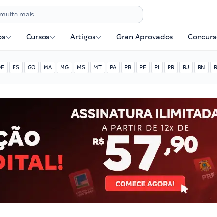
os
Cursos
Artigos
Gran Aprovados
Concurse
DF
ES
GO
MA
MG
MS
MT
PA
PB
PE
PI
PR
RJ
RN
R