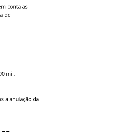
 em conta as
da de
90 mil.
os a anulação da