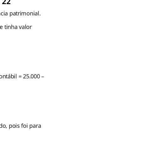
 22
ncia patrimonial.
e tinha valor
ntábil = 25.000 –
do, pois foi para