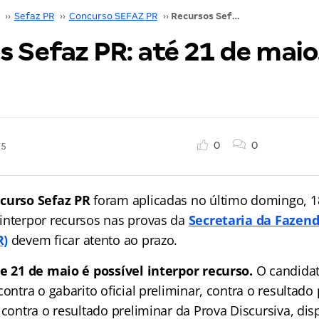
››
Sefaz PR
››
Concurso SEFAZ PR
››
Recursos Sefaz PR: até 21 de maio. Confira!
 Sefaz PR: até 21 de maio
0
0
25
curso Sefaz PR
foram aplicadas no último domingo, 1
interpor recursos nas provas da
Secretaria da Fazend
R)
devem ficar atento ao prazo.
 e 21 de maio é possível interpor recurso.
O candidat
contra o gabarito oficial preliminar, contra o resultado
 contra o resultado preliminar da Prova Discursiva, disp