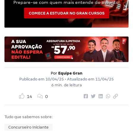
Prepare-se com quem mais entende do assunto!
COMECE A ESTUDAR NO GRAN CURSOS
Por
Equipe Gran
Publicado em
10/04/25
• Atualizado em
11/04/25
6 min. de leitura
14
0
Tudo que sabemos sobre:
Concurseiro Iniciante