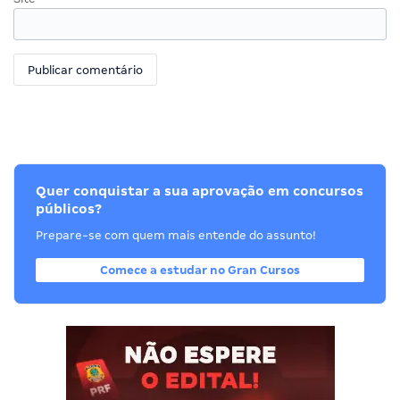
Quer conquistar a sua aprovação em concursos
públicos?
Prepare-se com quem mais entende do assunto!
Comece a estudar no Gran Cursos