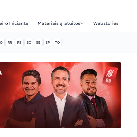
iro Iniciante
Materiais gratuitos
Webstories
O
RR
RS
SC
SE
SP
TO