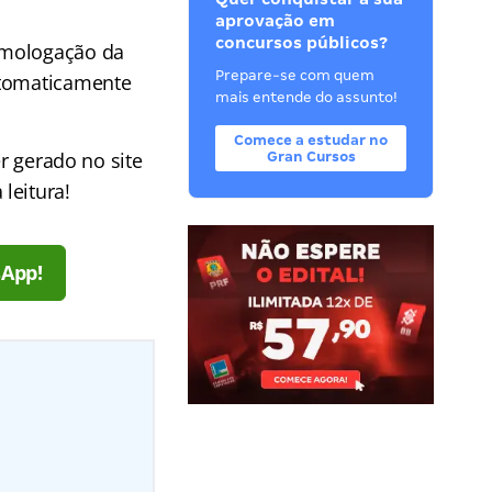
aprovação em
concursos públicos?
omologação da
Prepare-se com quem
automaticamente
mais entende do assunto!
Comece a estudar no
er gerado no site
Gran Cursos
leitura!
sApp!