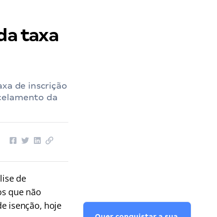
da taxa
axa de inscrição
ncelamento da
lise de
os que não
e isenção, hoje
Quer conquistar a sua