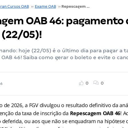
ran Cursos OAB
››
Exame OAB
››
Repescagem OAB 46: pagamento da taxa até hoje (22/05)!
gem OAB 46: pagamento 
 (22/05)!
ando: hoje (22/05) é o último dia para pagar a t
OAB 46! Saiba como gerar o boleto e evite o ca
0
0
26
 de 2026, a FGV divulgou o resultado definitivo da aná
senção da taxa de inscrição da
Repescagem OAB 46
! A
o deferida, ou aos que não se enquadram na hipótese d