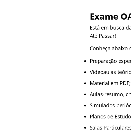
Exame OA
Está em busca d
Até Passar!
Conheça abaixo o
Preparação espec
Videoaulas teóri
Material em PDF;
Aulas-resumo, che
Simulados periód
Planos de Estudos
Salas Particulare