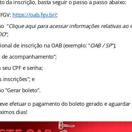
to da inscrição, basta seguir o passo a passo abaixo:
a FGV:
https://oab.fgv.br/
;
ão “
Clique aqui para acessar informações relativas ao
DO
“;
ional de inscrição na OAB (exemplo: “
OAB / SP
“);
na de acompanhamento”;
m seu CPF e senha;
 inscrições”; e
o “Gerar boleto”.
 deve efetuar o pagamento do boleto gerado e aguardar 
óximos dias!