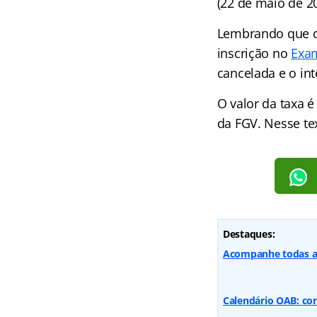
(22 de maio de 2
Lembrando que o 
inscrição no
Exa
cancelada e o int
O valor da taxa é
da FGV. Nesse te
Destaques:
Acompanhe todas as
Calendário OAB: con