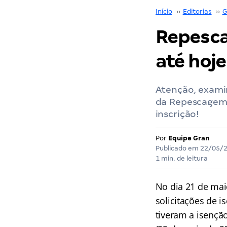
Início
››
Editorias
››
G
Repesca
até hoje
Atenção, examin
da Repescagem 
inscrição!
Por
Equipe Gran
Publicado em
22/05/
1 min. de leitura
No dia 21 de maio
solicitações de i
tiveram a isençã