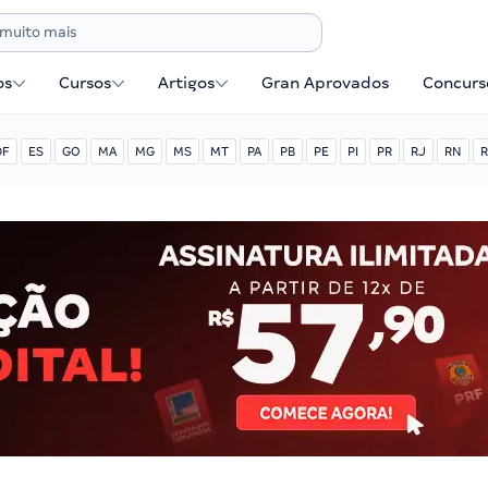
os
Cursos
Artigos
Gran Aprovados
Concurse
DF
ES
GO
MA
MG
MS
MT
PA
PB
PE
PI
PR
RJ
RN
R