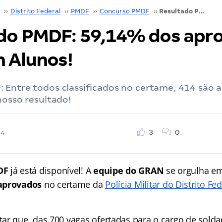
››
Distrito Federal
››
PMDF
››
Concurso PMDF
››
Resultado PMDF: 59,14% dos aprovados são Gran Alunos!
do PMDF: 59,14% dos apr
n Alunos!
 Entre todos classificados no certame, 414 são 
nosso resultado!
3
0
24
DF
já está disponível! A
equipe do GRAN
se orgulha em
aprovados
no certame da
Polícia Militar do Distrito Fe
ar que, das 700 vagas ofertadas para o cargo de sold