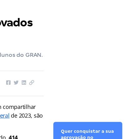
ovados
alunos do GRAN.
 compartilhar
deral
de 2023, são
Quer conquistar a sua
ado,
414
aprovação no