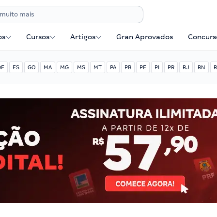
os
Cursos
Artigos
Gran Aprovados
Concurse
DF
ES
GO
MA
MG
MS
MT
PA
PB
PE
PI
PR
RJ
RN
R