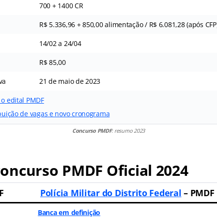
700 + 1400 CR
R$ 5.336,96 + 850,00 alimentação / R$ 6.081,28 (após CFP
14/02 a 24/04
R$ 85,00
va
21 de maio de 2023
 o edital PMDF
ribuição de vagas e novo cronograma
Concurso PMDF
: resumo 2023
oncurso PMDF Oficial 2024
F
Polícia Militar do Distrito Federal
– PMDF
Banca em definição