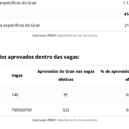
 específicos do Gran
1.1
41
s específicos do Gran
21
Concurso PMDF:
detalhamento de resultados
os aprovados dentro das vagas:
Aprovados do Gran nas vagas
% de aprovado
Vagas
efetivas
e
140
91
6
700560700
323
6
Concurso PMDF:
detalhamento de resultados