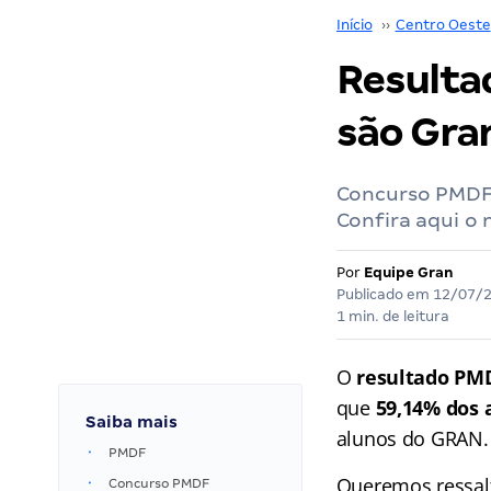
Início
››
Centro Oeste
Resulta
são Gra
Concurso PMDF:
Confira aqui o 
Por
Equipe Gran
Publicado em
12/07/
1 min. de leitura
O
resultado PM
que
59,14% dos 
Saiba mais
alunos do GRAN.
PMDF
Queremos ressalt
Concurso PMDF