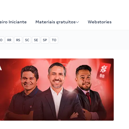
iro Iniciante
Materiais gratuitos
Webstories
O
RR
RS
SC
SE
SP
TO