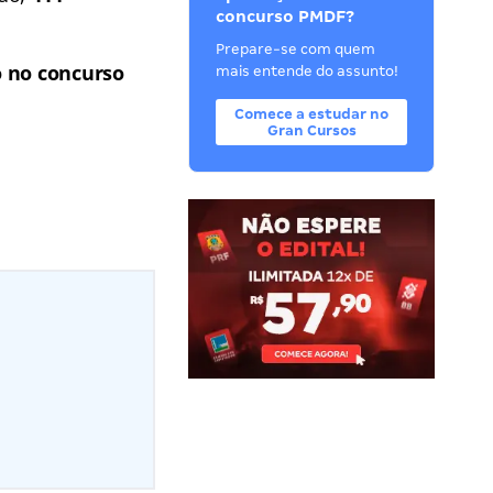
concurso PMDF?
Prepare-se com quem
 no concurso
mais entende do assunto!
Comece a estudar no
Gran Cursos