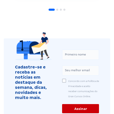
Cadastre-se e
receba as
notícias em
Concordo com a Política de
destaque da
Privacidade e aceito
semana, dicas,
receber comunicações do
novidades e
Gran Cursos Online.
muito mais.