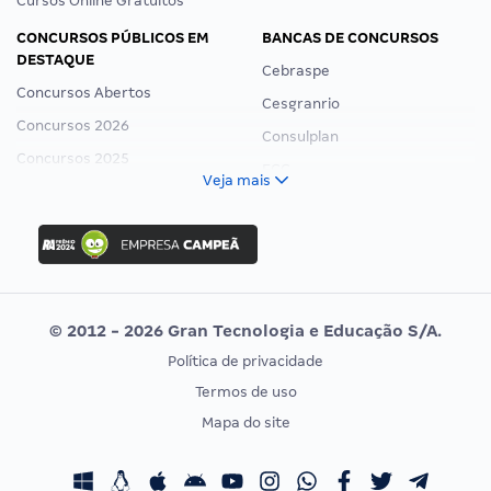
Cursos Online Gratuitos
CONCURSOS PÚBLICOS EM
BANCAS DE CONCURSOS
DESTAQUE
Cebraspe
Concursos Abertos
Cesgranrio
Concursos 2026
Consulplan
Concursos 2025
FCC
Veja mais
Concurso Nacional Unificado
FGV
Concurso Ibama
Idecan
Concurso MPU
Selecon
Editais publicados
Uniase
© 2012 - 2026 Gran Tecnologia e Educação S/A.
Vunesp
Política de privacidade
CONCURSOS POR PROFISSÃO
EXAME DE ORDEM
Termos de uso
Concursos Administrativos
OAB
Mapa do site
Concursos Educação
Prova OAB
Concursos Fiscais
Calendário OAB