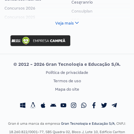
Cesgranrio
Concursos 2026
Consulplan
Concursos 2025
FCC
Veja mais
Concurso Nacional Unificado
FGV
Concurso Ibama
Idecan
Concurso MPU
Selecon
Editais publicados
Uniase
© 2012 - 2026 Gran Tecnologia e Educação S/A.
Vunesp
Política de privacidade
CONCURSOS POR PROFISSÃO
EXAME DE ORDEM
Termos de uso
Concursos Administrativos
OAB
Mapa do site
Concursos Educação
Prova OAB
Concursos Fiscais
Calendário OAB
Concursos Jurídicos
Questões OAB
Concursos Militares
Recursos OAB
Gran é uma marca da empresa
Gran Tecnologia e Educação S/A
, CNPJ:
Concursos Policiais
Exame de Ordem
18.260.822/0001-77, SBS Quadra 02, Bloco J, Lote 10, Edifício Carlton