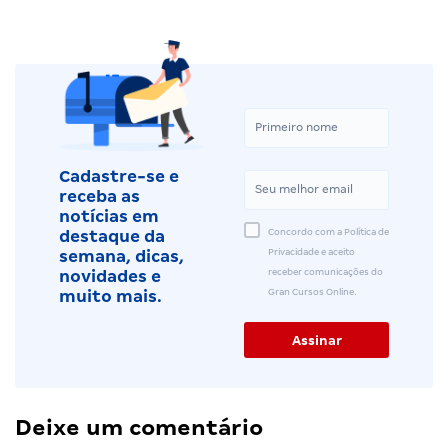
Cadastre-se e
receba as
notícias em
Concordo com a Política de
destaque da
Privacidade e aceito
semana, dicas,
receber comunicações do
novidades e
Gran Cursos Online.
muito mais.
Deixe um comentário