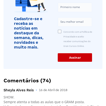
Cadastre-se e
receba as
notícias em
Concordo com a Política de
destaque da
Privacidade e aceito
semana, dicas,
receber comunicações do
novidades e
Gran Cursos Online.
muito mais.
Comentários (74)
Sheyla Alves Reis
•
16 de Abril de 2018
SHOW.
Sempre atenta a todas as aulas que o GRAM posta.