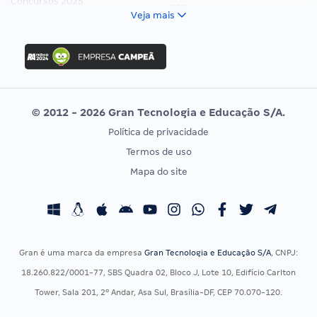
Concursos 2025
FCC
Veja mais
Concurso Nacional Unificado
FGV
Concurso Ibama
Idecan
Concurso MPU
Selecon
Editais publicados
Uniase
© 2012 - 2026 Gran Tecnologia e Educação S/A.
Vunesp
Política de privacidade
CONCURSOS POR PROFISSÃO
EXAME DE ORDEM
Termos de uso
Concursos Administrativos
OAB
Mapa do site
Concursos Educação
Prova OAB
Concursos Fiscais
Calendário OAB
Concursos Jurídicos
Questões OAB
Concursos Militares
Recursos OAB
Gran é uma marca da empresa
Gran Tecnologia e Educação S/A
, CNPJ:
Concursos Policiais
Exame de Ordem
18.260.822/0001-77, SBS Quadra 02, Bloco J, Lote 10, Edifício Carlton
Concursos Saúde
Tower, Sala 201, 2º Andar, Asa Sul, Brasília-DF, CEP 70.070-120.
Concursos Tribunais