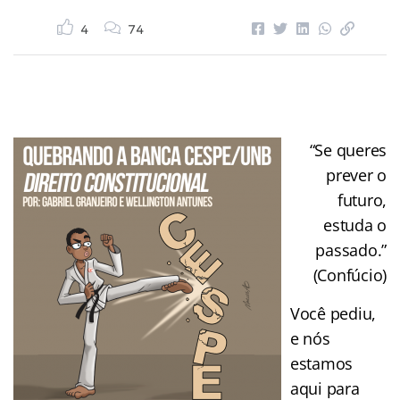
4
74
“Se queres
prever o
futuro,
estuda o
passado.”
(Confúcio)
Você pediu,
e nós
estamos
aqui para