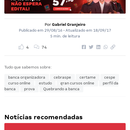
Por
Gabriel Granjeiro
Publicado em
29/08/16
• Atualizado em
18/09/17
5 min. de leitura
4
74
Tudo que sabemos sobre:
banca organizadora
cebraspe
certame
cespe
curso online
estudo
gran cursos online
perfil da
banca
prova
Quebrando a banca
Notícias recomendadas