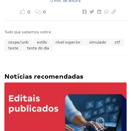
0 min. de leitura
0
0
Tudo que sabemos sobre:
cespe/unb
estilo
nível superior
simulado
stf
teste
teste do dia
Notícias recomendadas