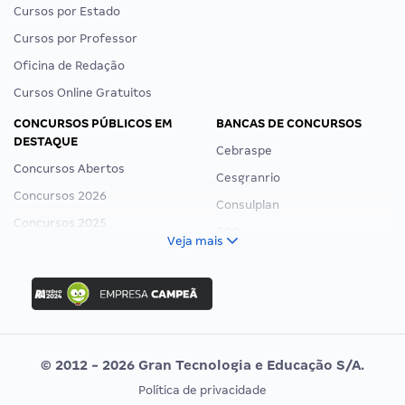
Cursos por Estado
Cursos por Professor
Oficina de Redação
Cursos Online Gratuitos
CONCURSOS PÚBLICOS EM
BANCAS DE CONCURSOS
DESTAQUE
Cebraspe
Concursos Abertos
Cesgranrio
Concursos 2026
Consulplan
Concursos 2025
FCC
Veja mais
Concurso Nacional Unificado
FGV
Concurso Ibama
Idecan
Concurso MPU
Selecon
Editais publicados
Uniase
© 2012 - 2026 Gran Tecnologia e Educação S/A.
Vunesp
Política de privacidade
CONCURSOS POR PROFISSÃO
EXAME DE ORDEM