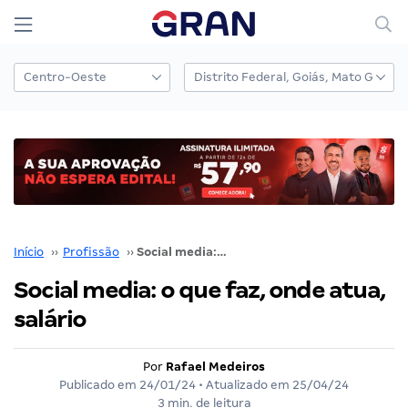
Início
››
Profissão
››
Social media: o que faz, onde atua, salário
Social media: o que faz, onde atua,
salário
Por
Rafael Medeiros
Publicado em
24/01/24
• Atualizado em
25/04/24
3 min. de leitura