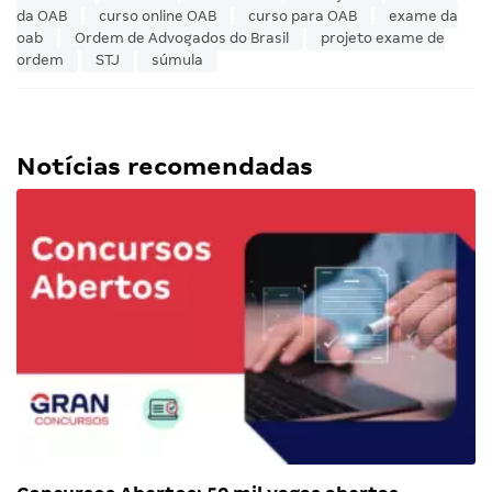
da OAB
curso online OAB
curso para OAB
exame da
oab
Ordem de Advogados do Brasil
projeto exame de
ordem
STJ
súmula
Notícias recomendadas