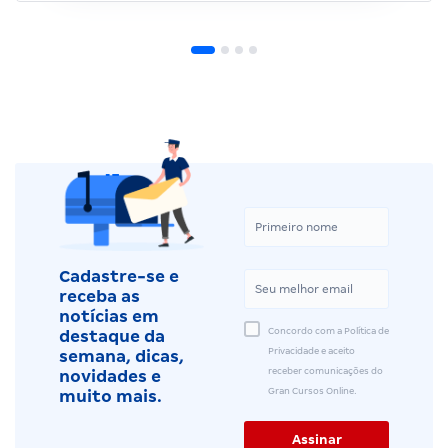
Cadastre-se e
receba as
notícias em
Concordo com a Política de
destaque da
Privacidade e aceito
semana, dicas,
receber comunicações do
novidades e
Gran Cursos Online.
muito mais.