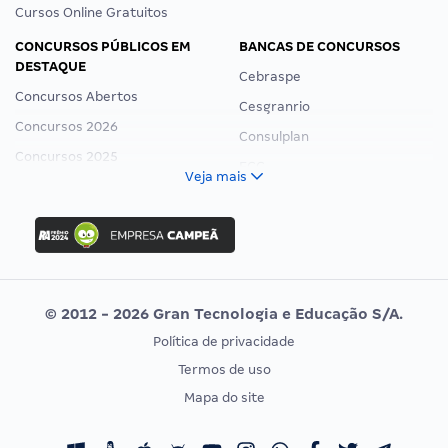
Cursos Online Gratuitos
CONCURSOS PÚBLICOS EM
BANCAS DE CONCURSOS
DESTAQUE
Cebraspe
Concursos Abertos
Cesgranrio
Concursos 2026
Consulplan
Concursos 2025
FCC
Veja mais
Concurso Nacional Unificado
FGV
Concurso Ibama
Idecan
Concurso MPU
Selecon
Editais publicados
Uniase
© 2012 - 2026 Gran Tecnologia e Educação S/A.
Vunesp
Política de privacidade
CONCURSOS POR PROFISSÃO
EXAME DE ORDEM
Termos de uso
Concursos Administrativos
OAB
Mapa do site
Concursos Educação
Prova OAB
Concursos Fiscais
Calendário OAB