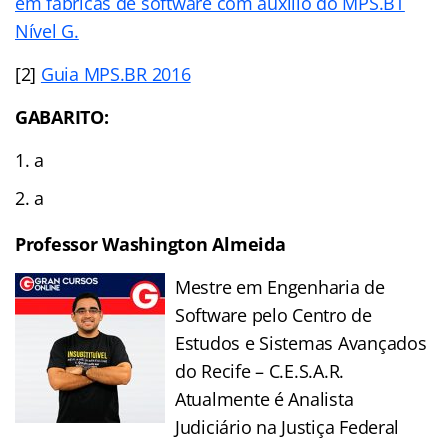
em fábricas de software com auxílio do MPS.BT
Nível G.
[2]
Guia MPS.BR 2016
GABARITO:
a
a
Professor Washington Almeida
Mestre em Engenharia de
Software pelo Centro de
Estudos e Sistemas Avançados
do Recife – C.E.S.A.R.
Atualmente é Analista
Judiciário na Justiça Federal