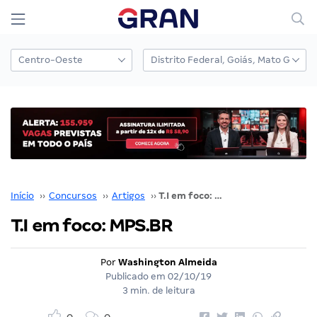
Início
››
Concursos
››
Artigos
››
T.I em foco: MPS.BR
T.I em foco: MPS.BR
Por
Washington Almeida
Publicado em
02/10/19
3 min. de leitura