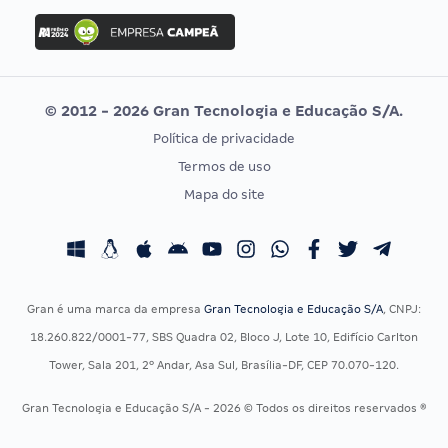
Concurso Ibama
Idecan
Concurso MPU
Selecon
Editais publicados
Uniase
© 2012 - 2026 Gran Tecnologia e Educação S/A.
Vunesp
Política de privacidade
CONCURSOS POR PROFISSÃO
EXAME DE ORDEM
Termos de uso
Concursos Administrativos
OAB
Mapa do site
Concursos Educação
Prova OAB
Concursos Fiscais
Calendário OAB
Concursos Jurídicos
Questões OAB
Concursos Militares
Recursos OAB
Gran é uma marca da empresa
Gran Tecnologia e Educação S/A
, CNPJ:
Concursos Policiais
Exame de Ordem
18.260.822/0001-77, SBS Quadra 02, Bloco J, Lote 10, Edifício Carlton
Concursos Saúde
Tower, Sala 201, 2º Andar, Asa Sul, Brasília-DF, CEP 70.070-120.
Concursos Tribunais
Gran Tecnologia e Educação S/A - 2026 © Todos os direitos reservados ®
Residência Multiprofissional