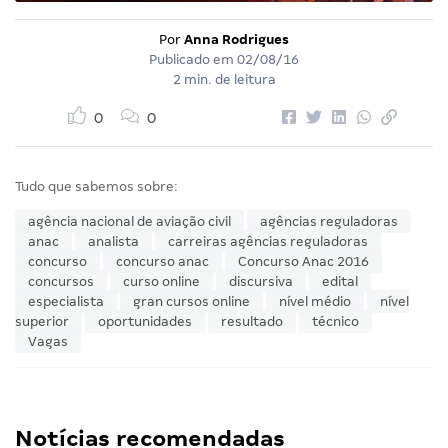
Por
Anna Rodrigues
Publicado em
02/08/16
2 min. de leitura
0
0
Tudo que sabemos sobre:
agência nacional de aviação civil
agências reguladoras
anac
analista
carreiras agências reguladoras
concurso
concurso anac
Concurso Anac 2016
concursos
curso online
discursiva
edital
especialista
gran cursos online
nível médio
nível
superior
oportunidades
resultado
técnico
Vagas
Notícias recomendadas