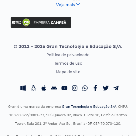
FCC
Veja mais
Concurso Nacional Unificado
FGV
Concurso Ibama
Idecan
Concurso MPU
Selecon
Editais publicados
Uniase
© 2012 - 2026 Gran Tecnologia e Educação S/A.
Vunesp
Política de privacidade
CONCURSOS POR PROFISSÃO
EXAME DE ORDEM
Termos de uso
Concursos Administrativos
OAB
Mapa do site
Concursos Educação
Prova OAB
Concursos Fiscais
Calendário OAB
Concursos Jurídicos
Questões OAB
Concursos Militares
Recursos OAB
Gran é uma marca da empresa
Gran Tecnologia e Educação S/A
, CNPJ:
Concursos Policiais
Exame de Ordem
18.260.822/0001-77, SBS Quadra 02, Bloco J, Lote 10, Edifício Carlton
Concursos Saúde
Tower, Sala 201, 2º Andar, Asa Sul, Brasília-DF, CEP 70.070-120.
Concursos Tribunais