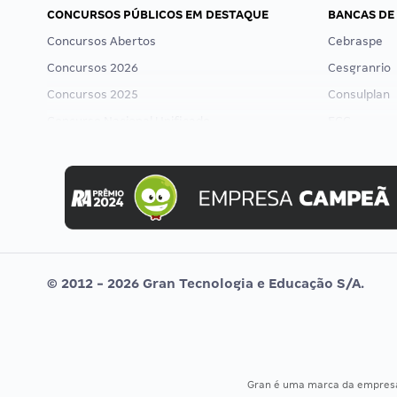
CONCURSOS PÚBLICOS EM DESTAQUE
BANCAS DE
Concursos Abertos
Cebraspe
Concursos 2026
Cesgranrio
Concursos 2025
Consulplan
Concurso Nacional Unificado
FCC
Concurso Ibama
FGV
Concurso MPU
Idecan
Editais publicados
Selecon
Uniase
Vunesp
© 2012 - 2026 Gran Tecnologia e Educação S/A.
Gran é uma marca da empre