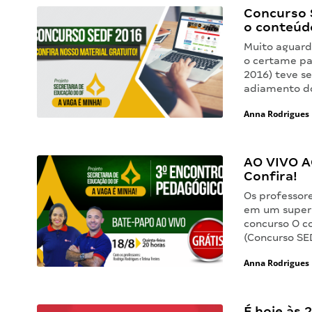
Concurso 
o conteúdo
Muito aguarda
o certame pa
2016) teve s
adiamento do
Anna Rodrigues
AO VIVO A
Confira!
Os professore
em um super 
concurso O c
(Concurso SE
Anna Rodrigues
É hoje às 