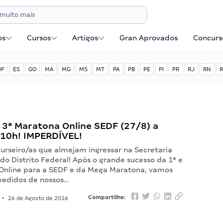
os
Cursos
Artigos
Gran Aprovados
Concurse
DF
ES
GO
MA
MG
MS
MT
PA
PB
PE
PI
PR
RJ
RN
R
 3ª Maratona Online SEDF (27/8) a
 10h! IMPERDÍVEL!
urseiro/as que almejam ingressar na Secretaria
o Distrito Federal! Após o grande sucesso da 1ª e
Online para a SEDF e da Mega Maratona, vamos
pedidos de nossos…
Compartilhe:
•
26 de Agosto de 2016