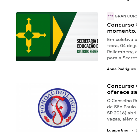
GRAN CUR
Concurso S
momento. 
Em coletiva 
feira, 04 de 
Rollemberg, 
para a Secre
Anna Rodrigues
Concurso 
oferece sa
O Conselho R
de São Paulo
SP 2016) abr
vagas, além 
Equipe Gran
•
3