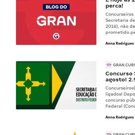
perca!
Concurseiros
Secretaria d
2016), não d
prometido p
Anna Rodrigues
GRAN CUR
Concurso S
agosto! 2.
Concurseiros
ligados! Depo
concurso públ
Federal (Con
Anna Rodrigues
GRAN CUR