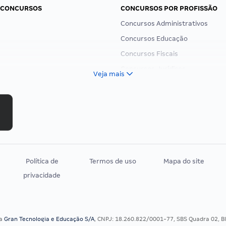
 CONCURSOS
CONCURSOS POR PROFISSÃO
Concursos Administrativos
Concursos Educação
Concursos Fiscais
Concursos Jurídicos
Veja mais
Concursos Militares
Concursos Policiais
Concursos Saúde
Concursos Tribunais
Residência Multiprofissional
Política de
Termos de uso
Mapa do site
privacidade
sa
Gran Tecnologia e Educação S/A
, CNPJ: 18.260.822/0001-77, SBS Quadra 02, Blo