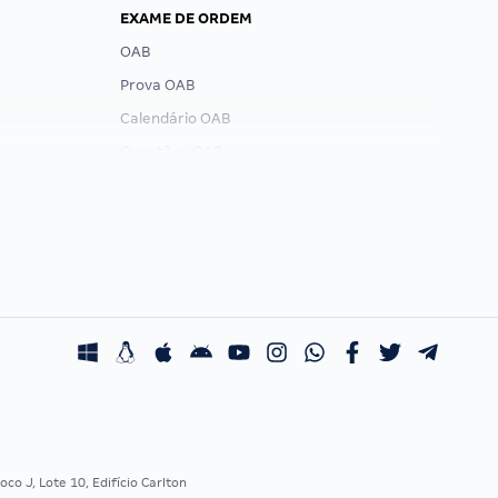
EXAME DE ORDEM
OAB
Prova OAB
Calendário OAB
Questões OAB
Recursos OAB
Exame de Ordem
co J, Lote 10, Edifício Carlton