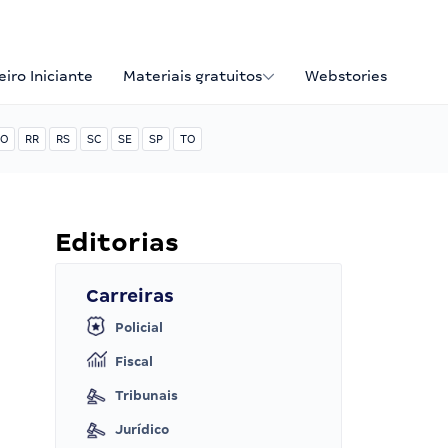
iro Iniciante
Materiais gratuitos
Webstories
O
RR
RS
SC
SE
SP
TO
Editorias
Carreiras
Policial
Fiscal
Tribunais
Jurídico