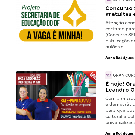
Concurso 
gratuitas
Atenção conc
certame para
(Concurso SE
publicação d
aulões e…
Anna Rodrigues
GRAN CUR
É hoje! Gr
Leandro Ga
Com a missão
e democrátic
para que pos
cultural e po
universaliza
Anna Rodrigues