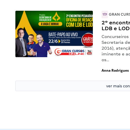
GRAN CUR
2º encont
LDB e LOD
Concurseiros
Secretaria d
2016), atenç
iminente e a
os…
Anna Rodrigues
ver mais co