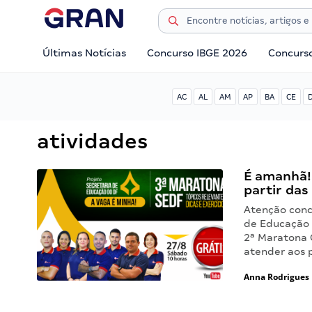
Últimas Notícias
Concurso IBGE 2026
Concurs
AC
AL
AM
AP
BA
CE
atividades
É amanhã!
partir das
Atenção conc
de Educação d
2ª Maratona 
atender aos 
Anna Rodrigues