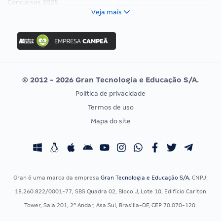
Concursos 2025
FCC
Veja mais
Concurso Nacional Unificado
FGV
Concurso Ibama
Idecan
Concurso MPU
Selecon
Editais publicados
Uniase
© 2012 - 2026 Gran Tecnologia e Educação S/A.
Vunesp
Política de privacidade
CONCURSOS POR PROFISSÃO
EXAME DE ORDEM
Termos de uso
Concursos Administrativos
OAB
Mapa do site
Concursos Educação
Prova OAB
Concursos Fiscais
Calendário OAB
Concursos Jurídicos
Questões OAB
Concursos Militares
Recursos OAB
Gran é uma marca da empresa
Gran Tecnologia e Educação S/A
, CNPJ:
Concursos Policiais
Exame de Ordem
18.260.822/0001-77, SBS Quadra 02, Bloco J, Lote 10, Edifício Carlton
Concursos Saúde
Tower, Sala 201, 2º Andar, Asa Sul, Brasília-DF, CEP 70.070-120.
Concursos Tribunais