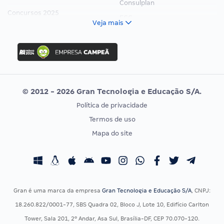
Consulplan
Concursos 2025
FCC
Veja mais
Concurso Nacional Unificado
FGV
Concurso Ibama
Idecan
Concurso MPU
Selecon
Editais publicados
Uniase
© 2012 - 2026 Gran Tecnologia e Educação S/A.
Vunesp
Política de privacidade
CONCURSOS POR PROFISSÃO
EXAME DE ORDEM
Termos de uso
Concursos Administrativos
OAB
Mapa do site
Concursos Educação
Prova OAB
Concursos Fiscais
Calendário OAB
Concursos Jurídicos
Questões OAB
Concursos Militares
Recursos OAB
Gran é uma marca da empresa
Gran Tecnologia e Educação S/A
, CNPJ:
Concursos Policiais
Exame de Ordem
18.260.822/0001-77, SBS Quadra 02, Bloco J, Lote 10, Edifício Carlton
Concursos Saúde
Tower, Sala 201, 2º Andar, Asa Sul, Brasília-DF, CEP 70.070-120.