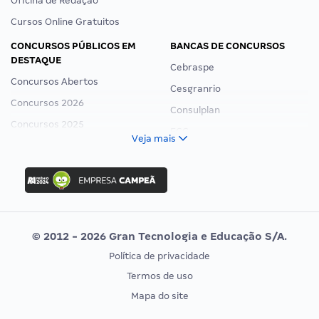
Oficina de Redação
Cursos Online Gratuitos
CONCURSOS PÚBLICOS EM
BANCAS DE CONCURSOS
DESTAQUE
Cebraspe
Concursos Abertos
Cesgranrio
Concursos 2026
Consulplan
Concursos 2025
FCC
Veja mais
Concurso Nacional Unificado
FGV
Concurso Ibama
Idecan
Concurso MPU
Selecon
Editais publicados
Uniase
© 2012 - 2026 Gran Tecnologia e Educação S/A.
Vunesp
Política de privacidade
CONCURSOS POR PROFISSÃO
EXAME DE ORDEM
Termos de uso
Concursos Administrativos
OAB
Mapa do site
Concursos Educação
Prova OAB