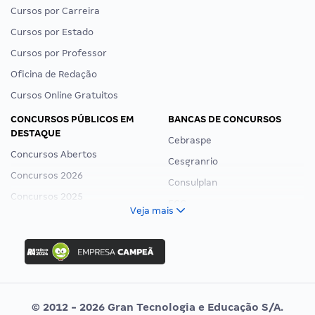
Cursos por Carreira
Cursos por Estado
Cursos por Professor
Oficina de Redação
Cursos Online Gratuitos
CONCURSOS PÚBLICOS EM
BANCAS DE CONCURSOS
DESTAQUE
Cebraspe
Concursos Abertos
Cesgranrio
Concursos 2026
Consulplan
Concursos 2025
FCC
Veja mais
Concurso Nacional Unificado
FGV
Concurso Ibama
Idecan
Concurso MPU
Selecon
Editais publicados
Uniase
© 2012 - 2026 Gran Tecnologia e Educação S/A.
Vunesp