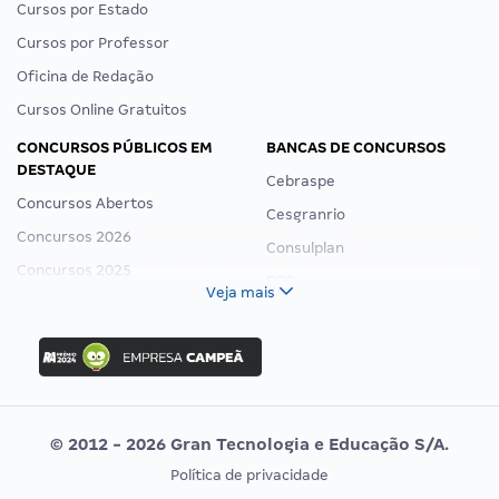
Cursos por Estado
Cursos por Professor
Oficina de Redação
Cursos Online Gratuitos
CONCURSOS PÚBLICOS EM
BANCAS DE CONCURSOS
DESTAQUE
Cebraspe
Concursos Abertos
Cesgranrio
Concursos 2026
Consulplan
Concursos 2025
FCC
Veja mais
Concurso Nacional Unificado
FGV
Concurso Ibama
Idecan
Concurso MPU
Selecon
Editais publicados
Uniase
© 2012 - 2026 Gran Tecnologia e Educação S/A.
Vunesp
Política de privacidade
CONCURSOS POR PROFISSÃO
EXAME DE ORDEM