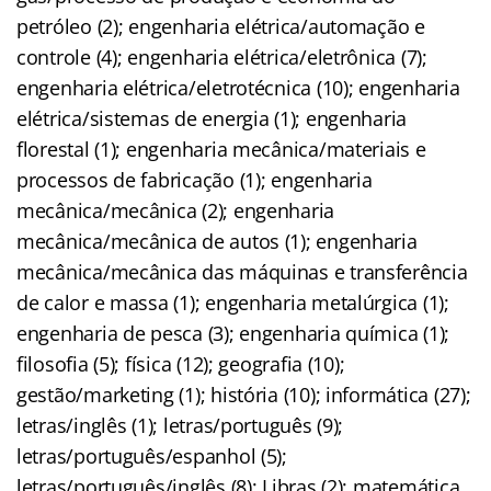
petróleo (2); engenharia elétrica/automação e
controle (4); engenharia elétrica/eletrônica (7);
engenharia elétrica/eletrotécnica (10); engenharia
elétrica/sistemas de energia (1); engenharia
florestal (1); engenharia mecânica/materiais e
processos de fabricação (1); engenharia
mecânica/mecânica (2); engenharia
mecânica/mecânica de autos (1); engenharia
mecânica/mecânica das máquinas e transferência
de calor e massa (1); engenharia metalúrgica (1);
engenharia de pesca (3); engenharia química (1);
filosofia (5); física (12); geografia (10);
gestão/marketing (1); história (10); informática (27);
letras/inglês (1); letras/português (9);
letras/português/espanhol (5);
letras/português/inglês (8); Libras (2); matemática