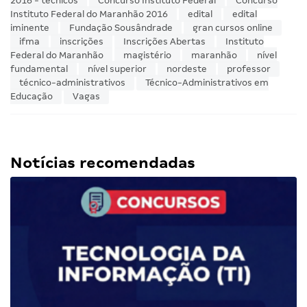
2016 - técnicos
Concurso Instituto Federal
Concurso
Instituto Federal do Maranhão 2016
edital
edital
iminente
Fundação Sousândrade
gran cursos online
ifma
inscrições
Inscrições Abertas
Instituto
Federal do Maranhão
magistério
maranhão
nível
fundamental
nível superior
nordeste
professor
técnico-administrativos
Técnico-Administrativos em
Educação
Vagas
Notícias recomendadas