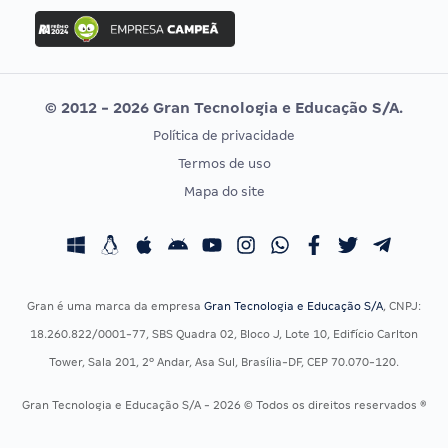
Concurso Ibama
Idecan
Concurso MPU
Selecon
Editais publicados
Uniase
© 2012 - 2026 Gran Tecnologia e Educação S/A.
Vunesp
Política de privacidade
CONCURSOS POR PROFISSÃO
EXAME DE ORDEM
Termos de uso
Concursos Administrativos
OAB
Mapa do site
Concursos Educação
Prova OAB
Concursos Fiscais
Calendário OAB
Concursos Jurídicos
Questões OAB
Concursos Militares
Recursos OAB
Gran é uma marca da empresa
Gran Tecnologia e Educação S/A
, CNPJ:
Concursos Policiais
Exame de Ordem
18.260.822/0001-77, SBS Quadra 02, Bloco J, Lote 10, Edifício Carlton
Concursos Saúde
Tower, Sala 201, 2º Andar, Asa Sul, Brasília-DF, CEP 70.070-120.
Concursos Tribunais
Gran Tecnologia e Educação S/A - 2026 © Todos os direitos reservados ®
Residência Multiprofissional