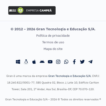
FGV
Concurso Ibama
Idecan
Concurso MPU
Selecon
Editais publicados
Uniase
© 2012 - 2026 Gran Tecnologia e Educação S/A.
Vunesp
Política de privacidade
CONCURSOS POR PROFISSÃO
EXAME DE ORDEM
Termos de uso
Concursos Administrativos
OAB
Mapa do site
Concursos Educação
Prova OAB
Concursos Fiscais
Calendário OAB
Concursos Jurídicos
Questões OAB
Concursos Militares
Recursos OAB
Gran é uma marca da empresa
Gran Tecnologia e Educação S/A
, CNPJ:
Concursos Policiais
Exame de Ordem
18.260.822/0001-77, SBS Quadra 02, Bloco J, Lote 10, Edifício Carlton
Concursos Saúde
Tower, Sala 201, 2º Andar, Asa Sul, Brasília-DF, CEP 70.070-120.
Concursos Tribunais
Gran Tecnologia e Educação S/A - 2026 © Todos os direitos reservados ®
Residência Multiprofissional