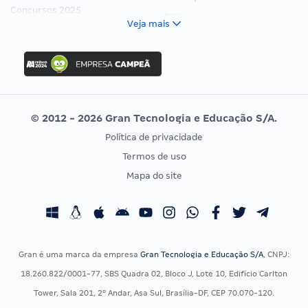
Concursos 2025
FCC
Veja mais
Concurso Nacional Unificado
FGV
Concurso Ibama
Idecan
Concurso MPU
Selecon
Editais publicados
Uniase
© 2012 - 2026 Gran Tecnologia e Educação S/A.
Vunesp
Política de privacidade
CONCURSOS POR PROFISSÃO
EXAME DE ORDEM
Termos de uso
Concursos Administrativos
OAB
Mapa do site
Concursos Educação
Prova OAB
Concursos Fiscais
Calendário OAB
Concursos Jurídicos
Questões OAB
Concursos Militares
Recursos OAB
Gran é uma marca da empresa
Gran Tecnologia e Educação S/A
, CNPJ:
Concursos Policiais
Exame de Ordem
18.260.822/0001-77, SBS Quadra 02, Bloco J, Lote 10, Edifício Carlton
Concursos Saúde
Tower, Sala 201, 2º Andar, Asa Sul, Brasília-DF, CEP 70.070-120.