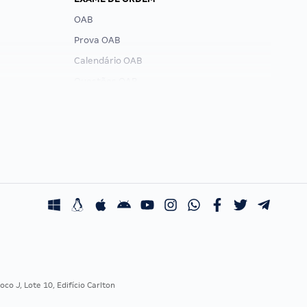
OAB
Prova OAB
Calendário OAB
Questões OAB
Recursos OAB
Exame de Ordem
co J, Lote 10, Edifício Carlton