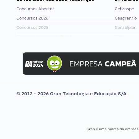
Concursos Abertos
Cebraspe
Concursos 2026
Cesgranrio
Concursos 2025
Consulplan
Concurso Nacional Unificado
FCC
Concurso Ibama
FGV
Concurso MPU
Idecan
Editais publicados
Selecon
Uniase
Vunesp
© 2012 - 2026 Gran Tecnologia e Educação S/A.
Gran é uma marca da empre