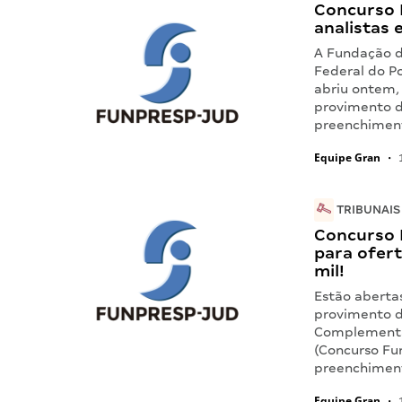
Concurso 
analistas 
A Fundação d
Federal do P
abriu ontem, 
provimento d
preenchimen
Equipe Gran
•
1
TRIBUNAIS
Concurso 
para ofert
mil!
Estão abertas
provimento d
Complementar
(Concurso Fu
preenchimen
Equipe Gran
•
1