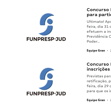
Concurso 
para parti
Ultimato! Ap
feira, dia 31
efetuem a in
Previdência 
Poder…
Equipe Gran
•
2
Concurso 
inscrições
Previstas pa
retificação, 
feira, dia 29
para que os 
Equipe Gran
•
2