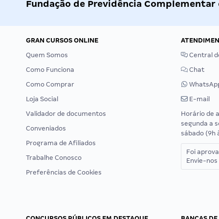
Fundação de Previdência Complementar d
GRAN CURSOS ONLINE
ATENDIME
Quem Somos
Central d
Como Funciona
Chat
Como Comprar
WhatsAp
Loja Social
E-mail
Validador de documentos
Horário de 
segunda a s
Conveniados
sábado (9h 
Programa de Afiliados
Foi aprov
Trabalhe Conosco
Envie-nos 
Preferências de Cookies
CONCURSOS PÚBLICOS EM DESTAQUE
BANCAS DE