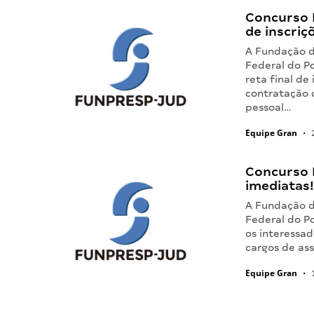
Concurso 
de inscriç
A Fundação d
Federal do P
reta final de
contratação d
pessoal…
Equipe Gran
•
2
Concurso 
imediatas!
A Fundação d
Federal do P
os interessa
cargos de ass
Equipe Gran
•
1