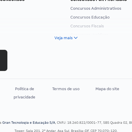
Concursos Administrativos
Concursos Educação
Concursos Fiscais
Concursos Jurídicos
Veja mais
Concursos Militares
Concursos Policiais
Concursos Saúde
Concursos Tribunais
Residência Multiprofissional
Política de
Termos de uso
Mapa do site
privacidade
sa
Gran Tecnologia e Educação S/A
, CNPJ: 18.260.822/0001-77, SBS Quadra 02, Blo
Tower, Sala 201, 2º Andar, Asa Sul, Brasília-DF, CEP 70.070-120.