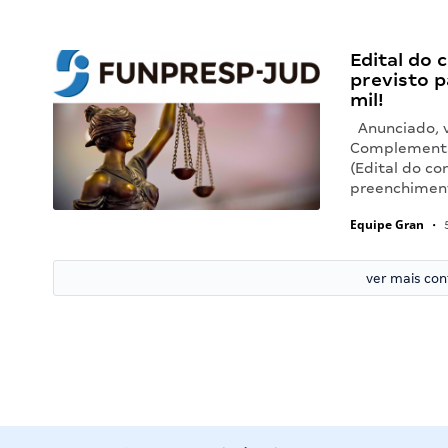
Edital do
previsto p
mil!
Anunciado, v
Complementar
(Edital do co
preenchiment
Equipe Gran
•
5
ver mais co