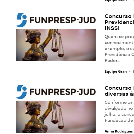
Concurso 
Previdenc
INSS!
Quem se prep
conhecimento
exemplo, o c
Previdência 
Poder…
Equipe Gran
•
8
Concurso 
diversas ár
Conforme anu
divulgado no 
julho, o conc
Fundação de
Anna Rodrigues