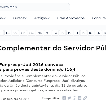
os
Cursos
Artigos
Gran Aprovados
Concurse
DF
ES
GO
MA
MG
MS
MT
PA
PB
PE
PI
PR
RJ
RN
R
Complementar do Servidor Púb
Funpresp-Jud 2016 convoca
s para provas deste domingo (16)!
e Previdência Complementar do Servidor Público
oder Judiciário (Concurso Funpresp-Jud) divulgou
cia da União desta quinta-feira, dia 13 de outubro,
 para as provas objetivas, a serem realizadas…
Compartilhe:
3 de Outubro de 2016