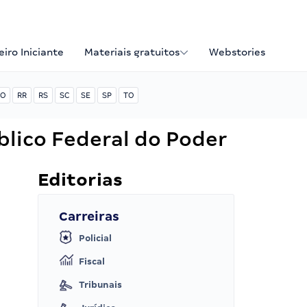
iro Iniciante
Materiais gratuitos
Webstories
O
RR
RS
SC
SE
SP
TO
lico Federal do Poder
Editorias
Carreiras
Policial
Fiscal
Tribunais