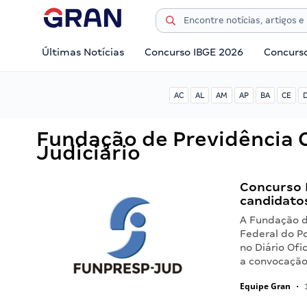
Últimas Notícias
Concurso IBGE 2026
Concurs
AC
AL
AM
AP
BA
CE
Fundação de Previdência 
Judiciário
Concurso 
candidato
A Fundação d
Federal do P
no Diário Ofi
a convocação
Equipe Gran
•
1