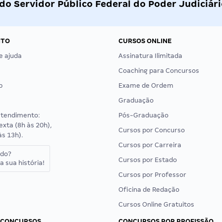
o Servidor Público Federal do Poder Judiciári
NTO
CURSOS ONLINE
e ajuda
Assinatura Ilimitada
Coaching para Concursos
p
Exame de Ordem
Graduação
atendimento:
Pós-Graduação
exta (8h às 20h),
Cursos por Concurso
às 13h).
Cursos por Carreira
ado?
Cursos por Estado
a sua história!
Cursos por Professor
Oficina de Redação
Cursos Online Gratuitos
 CONCURSOS
CONCURSOS POR PROFISSÃO