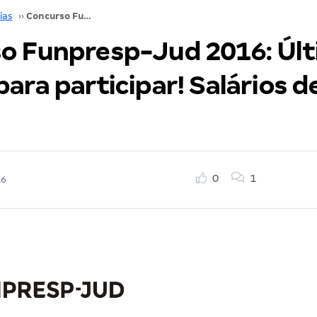
ias
››
Concurso Funpresp-Jud 2016: Última chance para participar! Salários de até R$ 6,4 mil!
o Funpresp-Jud 2016: Úl
ara participar! Salários d
0
1
16