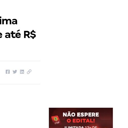
tima
e até R$