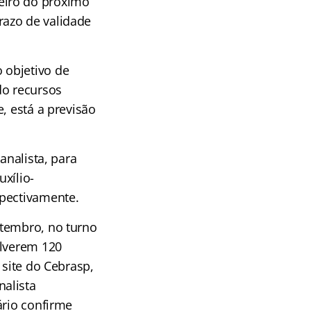
eiro do próximo
razo de validade
 objetivo de
do recursos
, está a previsão
analista, para
xílio-
spectivamente.
etembro, no turno
olverem 120
 site do Cebrasp,
alista
ário confirme