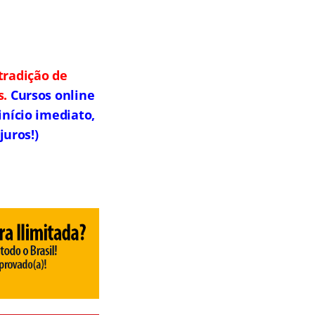
radição de
s.
Cursos online
início imediato,
juros!)