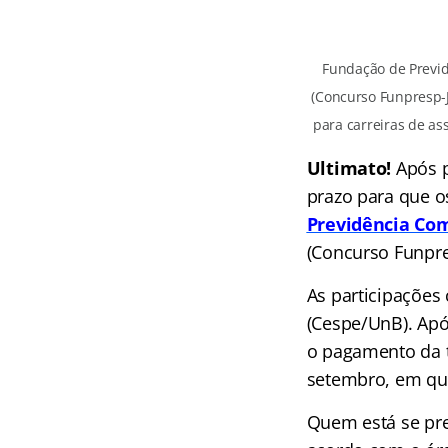
Fundação de Previdê
(Concurso Funpresp-
para carreiras de ass
Ultimato
!
Após p
prazo para que o
Previdência Co
(Concurso Funpre
As participações
(Cespe/UnB). Apó
o pagamento da ta
setembro, em qua
Q
uem está se pr