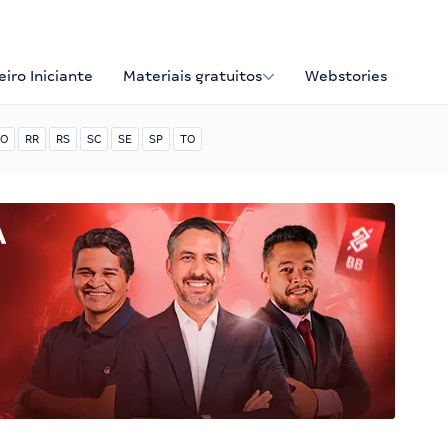
iro Iniciante
Materiais gratuitos
Webstories
O
RR
RS
SC
SE
SP
TO