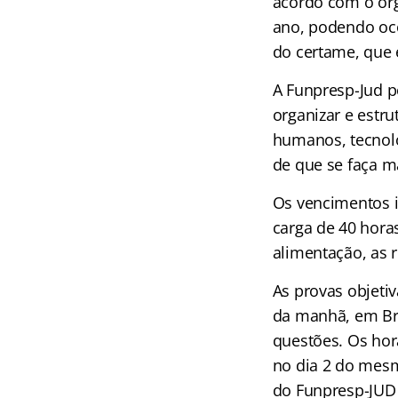
acordo com o ór
ano, podendo oco
do certame, que 
A Funpresp-Jud p
organizar e estr
humanos, tecnológ
de que se faça m
Os vencimentos in
carga de 40 hora
alimentação, as 
As provas objeti
da manhã, em Bra
questões. Os horá
no dia 2 do mesm
do Funpresp-JUD 