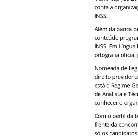
conta a organiza
INSS.
Além da banca or
conteúdo program
INSS. Em Língua 
ortografia oficia
Nomeada de Legis
direito previden
está o Regime Ger
de Analista e Té
conhecer o organ
Com o perfil da
frente da concorr
só os candidatos