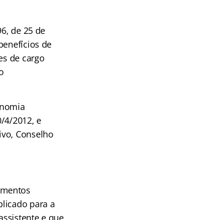
96, de 25 de
benefícios de
es de cargo
o
onomia
0/4/2012, e
ivo, Conselho
imentos
blicado para a
 assistente e que