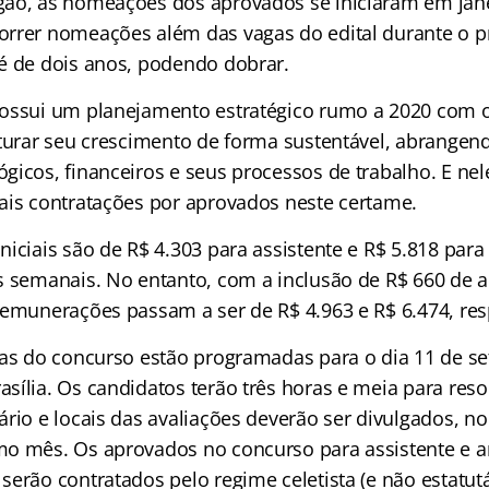
gão, as nomeações dos aprovados se iniciaram em jan
rrer nomeações além das vagas do edital durante o p
é de dois anos, podendo dobrar.
ossui um planejamento estratégico rumo a 2020 com o
uturar seu crescimento de forma sustentável, abrangen
icos, financeiros e seus processos de trabalho. E nele
ais contratações por aprovados neste certame.
iciais são de R$ 4.303 para assistente e R$ 5.818 para 
s semanais. No entanto, com a inclusão de R$ 660 de au
remunerações passam a ser de R$ 4.963 e R$ 6.474, re
vas do concurso estão programadas para o dia 11 de s
sília. Os candidatos terão três horas e meia para res
rio e locais das avaliações deverão ser divulgados, no
o mês. Os aprovados no concurso para assistente e an
serão contratados pelo regime celetista (e não estatut