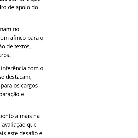
dro de apoio do
ionam no
com afinco para o
o de textos,
tros.
 inferência com o
 se destacam,
 para os cargos
eparação e
ponto a mais na
e avaliação que
s este desafio e