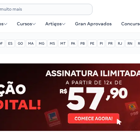
os
Cursos
Artigos
Gran Aprovados
Concurse
DF
ES
GO
MA
MG
MS
MT
PA
PB
PE
PI
PR
RJ
RN
R