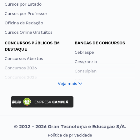
Cursos por Estado
Cursos por Professor
Oficina de Redação
Cursos Online Gratuitos
CONCURSOS PÚBLICOS EM
BANCAS DE CONCURSOS
DESTAQUE
Cebraspe
Concursos Abertos
Cesgranrio
Concursos 2026
Consulplan
Concursos 2025
FCC
Veja mais
Concurso Nacional Unificado
FGV
Concurso Ibama
Idecan
Concurso MPU
Selecon
Editais publicados
Uniase
© 2012 - 2026 Gran Tecnologia e Educação S/A.
Vunesp
Política de privacidade
CONCURSOS POR PROFISSÃO
EXAME DE ORDEM