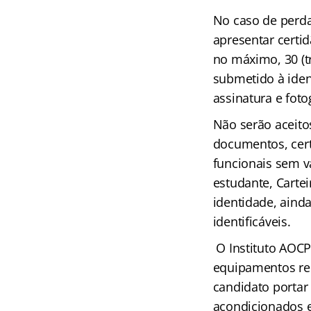
No caso de perda
apresentar certid
no máximo, 30 (tr
submetido à ident
assinatura e fotog
Não serão aceito
documentos, certi
funcionais sem va
estudante, Carte
identidade, aind
identificáveis.
O Instituto AOC
equipamentos rel
candidato portar
acondicionados e