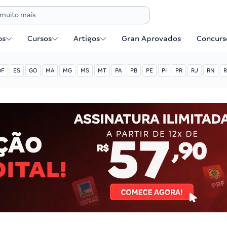
os
Cursos
Artigos
Gran Aprovados
Concurse
DF
ES
GO
MA
MG
MS
MT
PA
PB
PE
PI
PR
RJ
RN
R