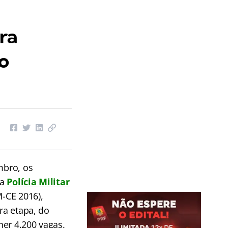
ra
o
mbro, os
da
Polícia Militar
-CE 2016),
ira etapa, do
her 4.200 vagas.