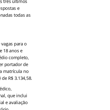
s três últimos
espostas e
onadas todas as
 vagas para o
e 18 anos e
édio completo,
er portador de
da matrícula no
 de R$ 3.134,58.
édico,
al, que inclui
ial e avaliação
ório.