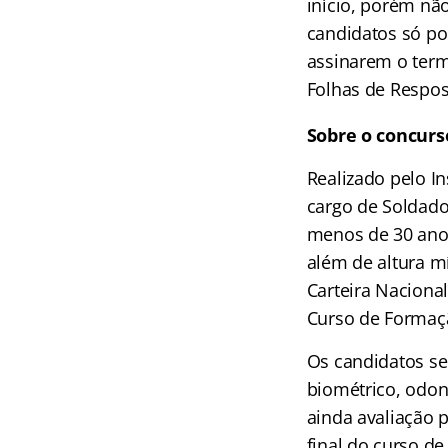
início, porém nã
candidatos só po
assinarem o term
Folhas de Respos
Sobre o concurs
Realizado pelo I
cargo de Soldado
menos de 30 anos
além de altura m
Carteira Nacional
Curso de Formação
Os candidatos se
biométrico, odont
ainda avaliação p
final do curso de