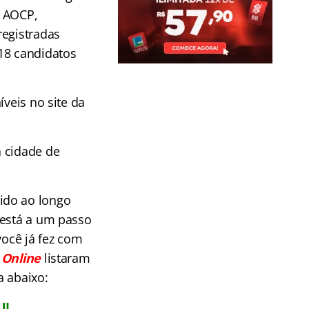
o AOCP,
registradas
18 candidatos
íveis no site da
a cidade de
ido ao longo
 está a um passo
você já fez com
s
Online
listaram
a abaixo:
UI