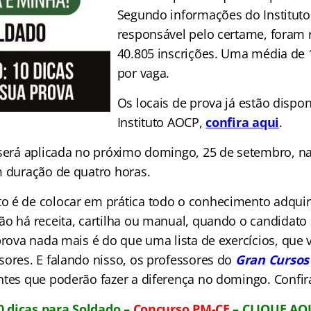
Segundo informações do Institut
responsável pelo certame, foram 
40.805 inscrições. Uma média de 
por vaga.
Os locais de prova já estão dispon
Instituto AOCP,
confira aqui
.
 será aplicada no próximo domingo, 25 de setembro, n
m duração de quatro horas.
 é de colocar em prática todo o conhecimento adquir
ão há receita, cartilha ou manual, quando o candidato
prova nada mais é do que uma lista de exercícios, que 
sores. E falando nisso, os professores do
Gran Curso
ntes que poderão fazer a diferença no domingo. Confir
0 dicas para Soldado –
Concurso PM-CE
– CLIQUE AQ