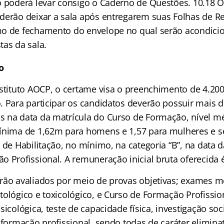
o poderá levar consigo o Caderno de Questões. 10.18 O
derão deixar a sala após entregarem suas Folhas de R
o de fechamento do envelope no qual serão acondici
tas da sala.
o
nstituto AOCP, o certame visa o preenchimento de 4.200
. Para participar os candidatos deverão possuir mais d
 na data da matrícula do Curso de Formação, nível m
ínima de 1,62m para homens e 1,57 para mulheres e s
 de Habilitação, no mínimo, na categoria “B”, na data 
 Profissional. A remuneração inicial bruta oferecida é
rão avaliados por meio de provas objetivas; exames m
ológico e toxicológico, e Curso de Formação Profission
sicológica, teste de capacidade física, investigação soc
 formação profissional, sendo todas de caráter eliminat