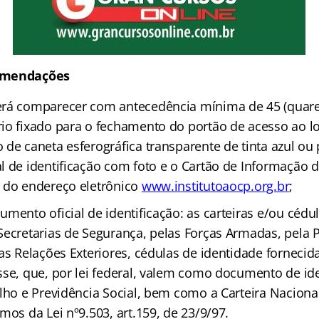
omendações
rá comparecer com antecedência mínima de 45 (quaren
io fixado para o fechamento do portão de acesso ao lo
de caneta esferográfica transparente de tinta azul ou 
l de identificação com foto e o Cartão de Informação 
 do endereço eletrônico
www.institutoaocp.org.br
;
mento oficial de identificação: as carteiras e/ou cédu
ecretarias de Segurança, pelas Forças Armadas, pela Po
as Relações Exteriores, cédulas de identidade fornecid
sse, que, por lei federal, valem como documento de id
lho e Previdência Social, bem como a Carteira Naciona
mos da Lei nº9.503, art.159, de 23/9/97.