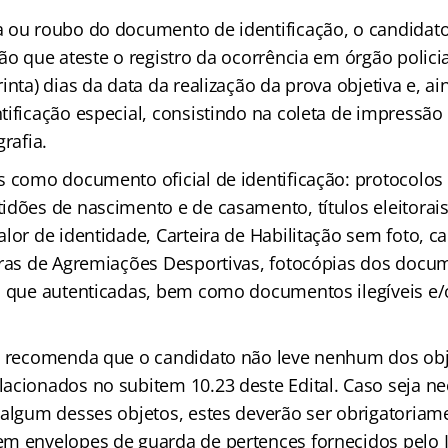
 ou roubo do documento de identificação, o candidat
ão que ateste o registro da ocorrência em órgão polici
inta) dias da data da realização da prova objetiva e, ai
ificação especial, consistindo na coleta de impressão d
rafia.
s como documento oficial de identificação: protocolos 
dões de nascimento e de casamento, títulos eleitorais,
lor de identidade, Carteira de Habilitação sem foto, ca
iras de Agremiações Desportivas, fotocópias dos docu
a que autenticadas, bem como documentos ilegíveis e
P recomenda que o candidato não leve nenhum dos ob
acionados no subitem 10.23 deste Edital. Caso seja ne
 algum desses objetos, estes deverão ser obrigatoriam
m envelopes de guarda de pertences fornecidos pelo I