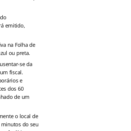
 do
á emitido,
iva na Folha de
zul ou preta.
usentar-se da
um fiscal.
porários e
tes dos 60
anhado de um
mente o local de
) minutos do seu