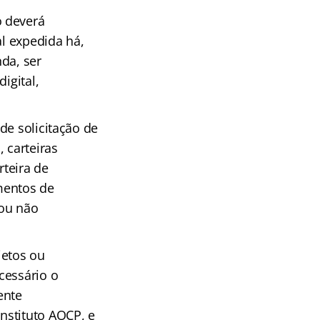
o deverá
al expedida há,
nda, ser
igital,
de solicitação de
 carteiras
rteira de
mentos de
/ou não
jetos ou
cessário o
ente
nstituto AOCP, e