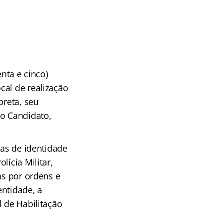
ta e cinco)
cal de realização
preta, seu
do Candidato,
las de identidade
lícia Militar,
as por ordens e
entidade, a
l de Habilitação