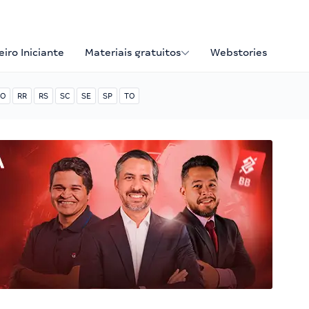
iro Iniciante
Materiais gratuitos
Webstories
O
RR
RS
SC
SE
SP
TO