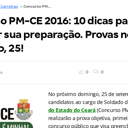
Carreiras
››
Concurso PM-CE 2016: 10 dicas para otimizar sua preparação. Provas no domingo, 25!
o PM-CE 2016: 10 dicas pa
r sua preparação. Provas n
, 25!
0
0
16
No próximo domingo, 25 de sete
candidatos ao cargo de Soldado 
do Estado do Ceará
(Concurso PM
realizarão a prova objetiva, prime
concurso público que visa preenc