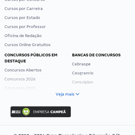
Cursos por Carreira
Cursos por Estado
Cursos por Professor
Oficina de Redação
Cursos Online Gratuitos
CONCURSOS PÚBLICOS EM
BANCAS DE CONCURSOS
DESTAQUE
Cebraspe
Concursos Abertos
Cesgranrio
Concursos 2026
Consulplan
Concursos 2025
FCC
Veja mais
Concurso Nacional Unificado
FGV
Concurso Ibama
Idecan
Concurso MPU
Selecon
Editais publicados
Uniase