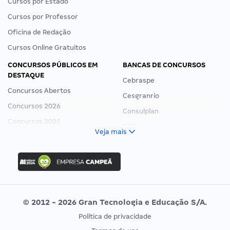
Cursos por Estado
Cursos por Professor
Oficina de Redação
Cursos Online Gratuitos
CONCURSOS PÚBLICOS EM
BANCAS DE CONCURSOS
DESTAQUE
Cebraspe
Concursos Abertos
Cesgranrio
Concursos 2026
Consulplan
Concursos 2025
FCC
Veja mais
Concurso Nacional Unificado
FGV
Concurso Ibama
Idecan
Concurso MPU
Selecon
Editais publicados
Uniase
© 2012 - 2026 Gran Tecnologia e Educação S/A.
Vunesp
Política de privacidade
CONCURSOS POR PROFISSÃO
EXAME DE ORDEM