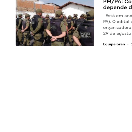
PM/PA: Co
depende d
Está em anda
PA). O edita
organizadora
29 de agosto
Equipe Gran
•
1