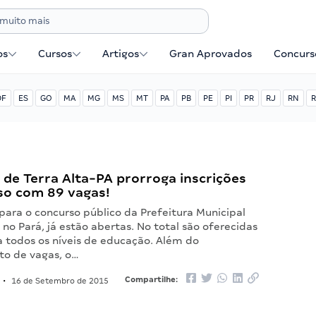
os
Cursos
Artigos
Gran Aprovados
Concurse
DF
ES
GO
MA
MG
MS
MT
PA
PB
PE
PI
PR
RJ
RN
R
 de Terra Alta-PA prorroga inscrições
so com 89 vagas!
 para o concurso público da Prefeitura Municipal
, no Pará, já estão abertas. No total são oferecidas
a todos os níveis de educação. Além do
o de vagas, o…
Compartilhe:
•
16 de Setembro de 2015