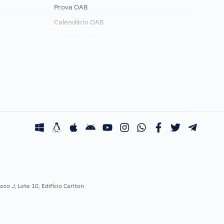
Prova OAB
Calendário OAB
Questões OAB
Recursos OAB
Exame de Ordem
co J, Lote 10, Edifício Carlton