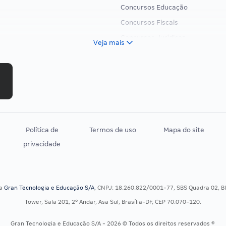
Concursos Educação
Concursos Fiscais
Concursos Jurídicos
Veja mais
Concursos Militares
Concursos Policiais
Concursos Saúde
Concursos Tribunais
Residência Multiprofissional
Política de
Termos de uso
Mapa do site
privacidade
sa
Gran Tecnologia e Educação S/A
, CNPJ: 18.260.822/0001-77, SBS Quadra 02, Blo
Tower, Sala 201, 2º Andar, Asa Sul, Brasília-DF, CEP 70.070-120.
Gran Tecnologia e Educação S/A - 2026 © Todos os direitos reservados ®