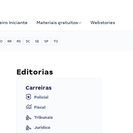
iro Iniciante
Materiais gratuitos
Webstories
O
RR
RS
SC
SE
SP
TO
Editorias
Carreiras
Policial
Fiscal
Tribunais
Jurídico