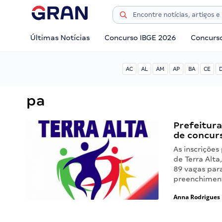
Últimas Notícias
Concurso IBGE 2026
Concurs
AC
AL
AM
AP
BA
CE
pa
Prefeitura
de concur
As inscrições
de Terra Alta
89 vagas par
preenchiment
Anna Rodrigues