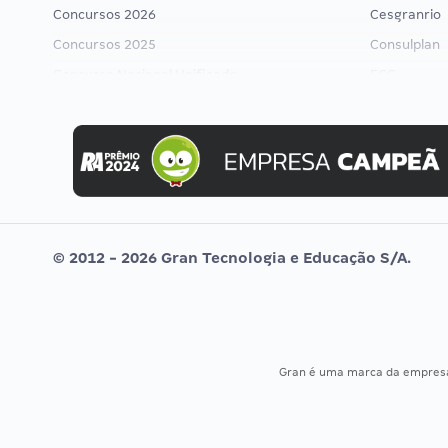
Concursos 2026
Cesgranrio
Concursos 2025
Consulplan
Concurso Nacional Unificado
FCC
Concurso Ibama
FGV
Concurso MPU
Idecan
Editais publicados
Selecon
Uniase
Vunesp
© 2012 - 2026 Gran Tecnologia e Educação S/A.
Gran é uma marca da empre