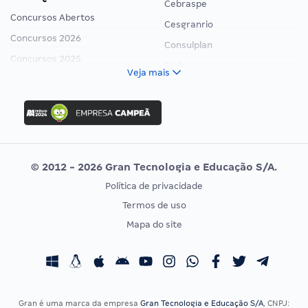
Cebraspe
Concursos Abertos
Cesgranrio
Concursos 2026
Consulplan
Concursos 2025
FCC
Veja mais
Concurso Nacional Unificado
FGV
Concurso Ibama
Idecan
Concurso MPU
Selecon
Editais publicados
Uniase
© 2012 - 2026 Gran Tecnologia e Educação S/A.
Vunesp
Política de privacidade
CONCURSOS POR PROFISSÃO
EXAME DE ORDEM
Termos de uso
Concursos Administrativos
OAB
Mapa do site
Concursos Educação
Prova OAB
Concursos Fiscais
Calendário OAB
Concursos Jurídicos
Questões OAB
Concursos Militares
Recursos OAB
Gran é uma marca da empresa
Gran Tecnologia e Educação S/A
, CNPJ: