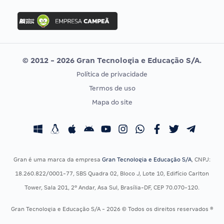
FGV
Concurso Ibama
Idecan
Concurso MPU
Selecon
Editais publicados
Uniase
© 2012 - 2026 Gran Tecnologia e Educação S/A.
Vunesp
Política de privacidade
CONCURSOS POR PROFISSÃO
EXAME DE ORDEM
Termos de uso
Concursos Administrativos
OAB
Mapa do site
Concursos Educação
Prova OAB
Concursos Fiscais
Calendário OAB
Concursos Jurídicos
Questões OAB
Concursos Militares
Recursos OAB
Gran é uma marca da empresa
Gran Tecnologia e Educação S/A
, CNPJ:
Concursos Policiais
Exame de Ordem
18.260.822/0001-77, SBS Quadra 02, Bloco J, Lote 10, Edifício Carlton
Concursos Saúde
Tower, Sala 201, 2º Andar, Asa Sul, Brasília-DF, CEP 70.070-120.
Concursos Tribunais
Gran Tecnologia e Educação S/A - 2026 © Todos os direitos reservados ®
Residência Multiprofissional