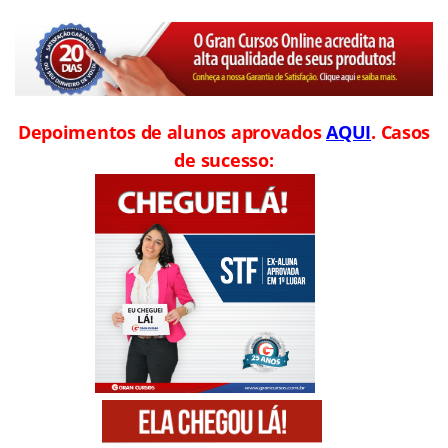
Depoimentos de alunos aprovados
AQUI
. Casos
de sucesso: