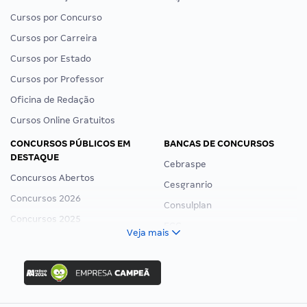
Cursos por Concurso
Cursos por Carreira
Cursos por Estado
Cursos por Professor
Oficina de Redação
Cursos Online Gratuitos
CONCURSOS PÚBLICOS EM
BANCAS DE CONCURSOS
DESTAQUE
Cebraspe
Concursos Abertos
Cesgranrio
Concursos 2026
Consulplan
Concursos 2025
FCC
Veja mais
Concurso Nacional Unificado
FGV
Concurso Ibama
Idecan
Concurso MPU
Selecon
Editais publicados