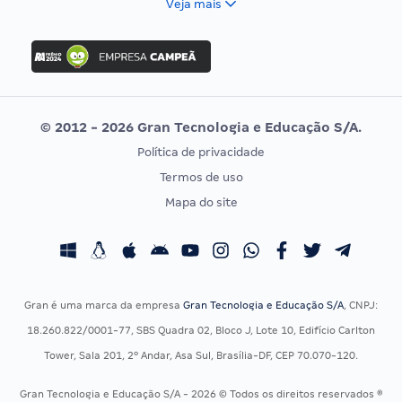
Veja mais
Concurso Nacional Unificado
FGV
Concurso Ibama
Idecan
Concurso MPU
Selecon
Editais publicados
Uniase
© 2012 - 2026 Gran Tecnologia e Educação S/A.
Vunesp
Política de privacidade
CONCURSOS POR PROFISSÃO
EXAME DE ORDEM
Termos de uso
Concursos Administrativos
OAB
Mapa do site
Concursos Educação
Prova OAB
Concursos Fiscais
Calendário OAB
Concursos Jurídicos
Questões OAB
Concursos Militares
Recursos OAB
Gran é uma marca da empresa
Gran Tecnologia e Educação S/A
, CNPJ:
Concursos Policiais
Exame de Ordem
18.260.822/0001-77, SBS Quadra 02, Bloco J, Lote 10, Edifício Carlton
Concursos Saúde
Tower, Sala 201, 2º Andar, Asa Sul, Brasília-DF, CEP 70.070-120.
Concursos Tribunais
Gran Tecnologia e Educação S/A - 2026 © Todos os direitos reservados ®